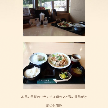
本日の日替わりランチは鯛カマと鶏の甘酢がけ
鯛のお刺身