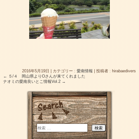
2016年5月19日
|
カテゴリー :
愛南情報
|
投稿者 : hirabaedivers
←
５/４ 岡山県よりOさんが来てくれました
ナオミの愛南良いとこ情報Vol.2
→