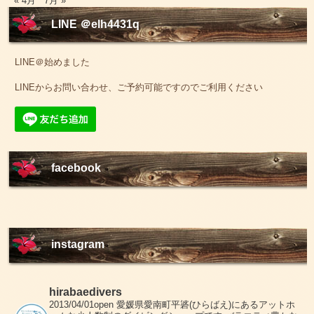
« 4月
7月 »
LINE ＠elh4431q
LINE＠始めました
LINEからお問い合わせ、ご予約可能ですのでご利用ください
facebook
instagram
hirabaedivers
2013/04/01open
愛媛県愛南町平碆(ひらばえ)にあるアットホ