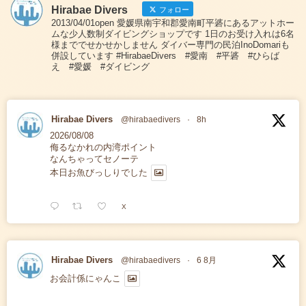
Hirabae Divers
フォロー
2013/04/01open 愛媛県南宇和郡愛南町平碆にあるアットホー
ムな少人数制ダイビングショップです 1日のお受け入れは6名
様まででせかせかしません ダイバー専門の民泊InoDomariも
併設しています #HirabaeDivers #愛南 #平碆 #ひらば
え #愛媛 #ダイビング
Hirabae Divers
@hirabaedivers
·
8h
2026/08/08
侮るなかれの内湾ポイント
なんちゃってセノーテ
本日お魚びっしりでした
X
Hirabae Divers
@hirabaedivers
·
6 8月
お会計係にゃんこ