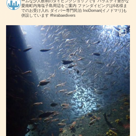
ームな少人数制のダイビングショップです
バラエティ豊かな
愛南町内海塩子島周辺をご案内
ファンダイビングは6名様ま
でのお受け入れ
ダイバー専門民泊 InoDomari(イノドマリ)も
併設しています
#hirabaedivers