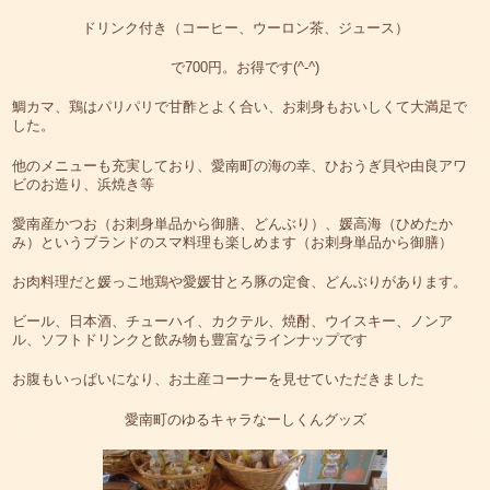
ドリンク付き（コーヒー、ウーロン茶、ジュース）
で700円。お得です(^-^)
鯛カマ、鶏はパリパリで甘酢とよく合い、お刺身もおいしくて大満足で
した。
他のメニューも充実しており、愛南町の海の幸、ひおうぎ貝や由良アワ
ビのお造り、浜焼き等
愛南産かつお（お刺身単品から御膳、どんぶり）、媛高海（ひめたか
み）というブランドのスマ料理も楽しめます（お刺身単品から御膳）
お肉料理だと媛っこ地鶏や愛媛甘とろ豚の定食、どんぶりがあります。
ビール、日本酒、チューハイ、カクテル、焼酎、ウイスキー、ノンア
ル、ソフトドリンクと飲み物も豊富なラインナップです
お腹もいっぱいになり、お土産コーナーを見せていただきました
愛南町のゆるキャラなーしくんグッズ