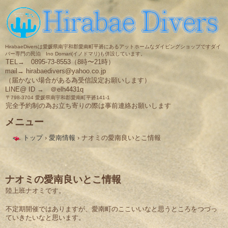
HirabaeDiversは愛媛県南宇和郡愛南町平碆にあるアットホームなダイビングショップですダイ
バー専門の民泊 Ino Domari(イノドマリ)も併設しています。
TEL→ 0895-73-8553（8時〜21時）
mail→ hirabaedivers@yahoo.co.jp
（届かない場合がある為受信設定お願いします）
LINE@ ID → ＠elh4431q
〒798-3704 愛媛県南宇和郡愛南町平碆141-1
完全予約制の為お立ち寄りの際は事前連絡お願いします
メニュー
コ
トップ
›
愛南情報
›
ナオミの愛南良いとこ情報
ン
テ
ン
ツ
へ
ナオミの愛南良いとこ情報
ス
陸上班ナオミです。
キ
ッ
不定期開催ではありますが、愛南町のここいいなと思うところをつづっ
プ
ていきたいなと思います。