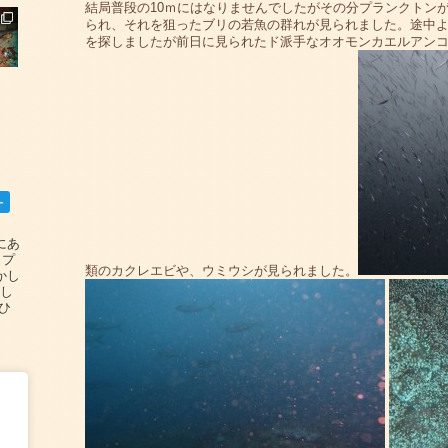
結局普段の10ｍにはなりませんでしたがその分プランクトン
られ、それを狙ったブリの若魚の群れが見られました。途中
を探しましたが前日に見られたド派手なオオモンカエルアン
ー
碆にあ
ップ
類のカクレエビや、ウミウシが見られました。
かし
設し
#ひ