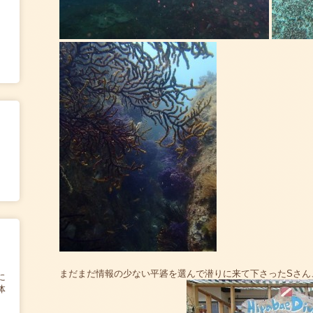
まだまだ情報の少ない平碆を選んで潜りに来て下さったSさん
に
体