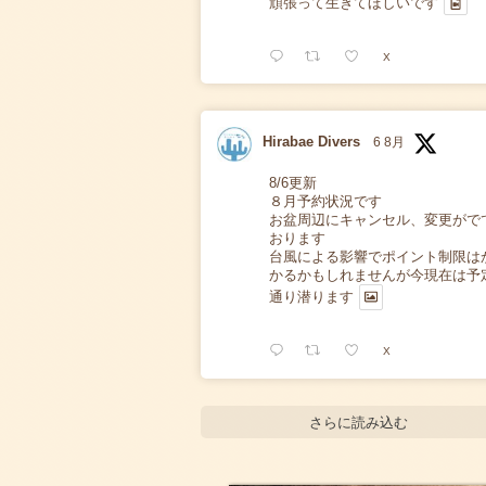
頑張って生きてほしいです
X
Hirabae Divers
6 8月
8/6更新
８月予約状況です
お盆周辺にキャンセル、変更がで
おります
台風による影響でポイント制限は
かるかもしれませんが今現在は予
通り潜ります
X
さらに読み込む