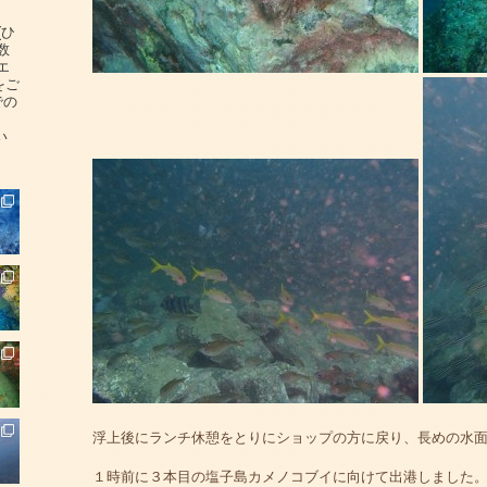
(ひ
数
エ
をご
での
い
浮上後にランチ休憩をとりにショップの方に戻り、長めの水
１時前に３本目の塩子島カメノコブイに向けて出港しました