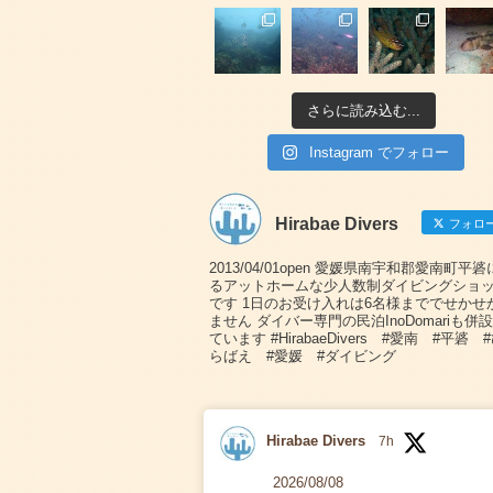
さらに読み込む...
Instagram でフォロー
Hirabae Divers
フォロ
2013/04/01open 愛媛県南宇和郡愛南町平
るアットホームな少人数制ダイビングショ
です 1日のお受け入れは6名様まででせかせ
ません ダイバー専門の民泊InoDomariも併
ています #HirabaeDivers #愛南 #平碆 
らばえ #愛媛 #ダイビング
Hirabae Divers
7h
2026/08/08