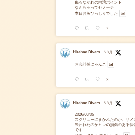
侮るなかれの内湾ポイント
なんちゃってセノーテ
本日お魚びっしりでした
X
Hirabae Divers
6 8月
お会計係にゃんこ
X
Hirabae Divers
6 8月
2026/08/05
スクリューにまかれたのか、サメ
襲われたのかヒレの損傷のある個
です