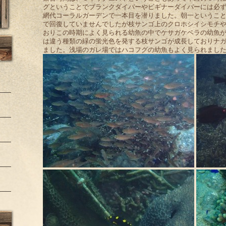
グということでブランクダイバーやビギナーダイバーには必
網代コーラルガーデンで一本目を潜りました。朝一というこ
で回復していませんでしたが枝サンゴ上のクロホシイシモチ
おりこの時期によく見られる幼魚の中でケサガケベラの幼魚
は違う種類の緑の蛍光色を発する枝サンゴが成長しておりナ
ました。浅場のガレ場ではハコフグの幼魚もよく見られまし