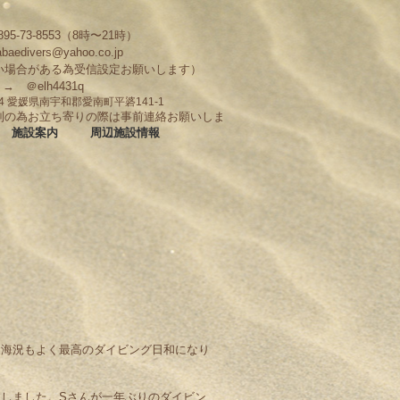
95-73-8553（8時〜21時）
abaedivers@yahoo.co.jp
い場合がある為受信設定お願いします）
D → ＠elh4431q
704 愛媛県南宇和郡愛南町平碆141-1
制の為お立ち寄りの際は事前連絡お願いしま
施設案内
周辺施設情報
り海況もよく最高のダイビング日和になり
しました。Sさんが一年ぶりのダイビン