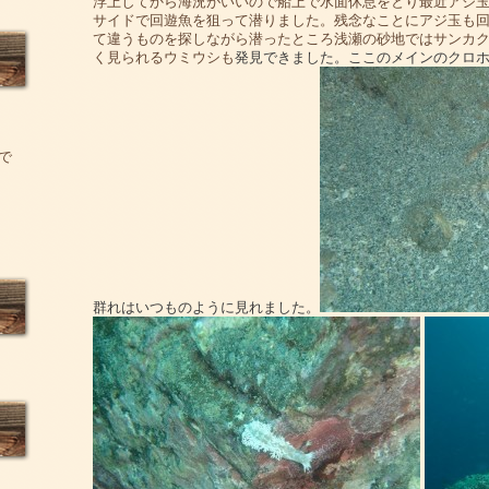
浮上してから海況がいいので船上で水面休息をとり最近アジ
サイドで回遊魚を狙って潜りました。残念なことにアジ玉も
て違うものを探しながら潜ったところ浅瀬の砂地ではサンカ
く見られるウミウシも
発見できました。ここのメインのクロ
で
群れはいつものように見れました。