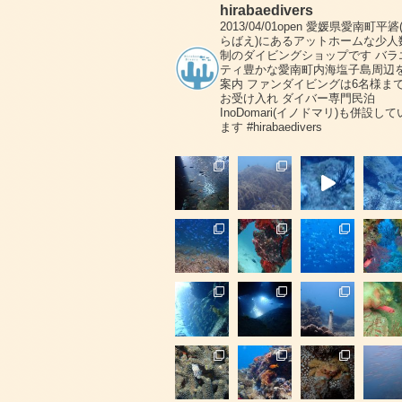
hirabaedivers
2013/04/01open
愛媛県愛南町平碆
らばえ)にあるアットホームな少人
制のダイビングショップです
バラ
ティ豊かな愛南町内海塩子島周辺
案内
ファンダイビングは6名様ま
お受け入れ
ダイバー専門民泊
InoDomari(イノドマリ)も併設して
ます
#hirabaedivers