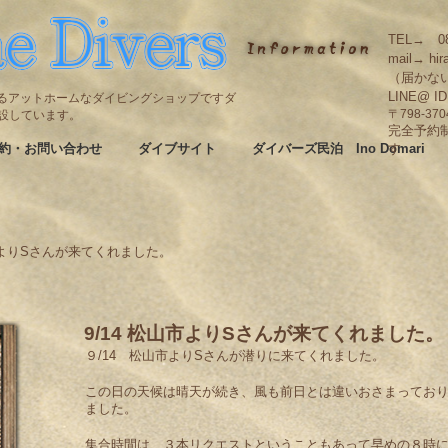
TEL→ 08
mail→ hir
（届かな
LINE@ I
碆にあるアットホームなダイビングショップですダ
も併設しています。
〒798-3
完全予約
約・お問い合わせ
ダイブサイト
ダイバーズ民泊 Ino Domari
す
山市よりSさんが来てくれました。
9/14 松山市よりSさんが来てくれました。
９/14 松山市よりSさんが潜りに来てくれました。
この日の天候は晴天が続き、風も前日とは違いおさまってお
ました。
集合時間は、３本リクエストということもあって早めの８時に