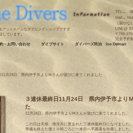
TEL→ 08
mail→ hir
（届かな
LINE@ I
碆にあるアットホームなダイビングショップですダ
も併設しています。
〒798-3
完全予約
約・お問い合わせ
ダイブサイト
ダイバーズ民泊 Ino Domari
す
11月24日 県内伊予市よりＭさんが遊びに来てくれました
３連休最終日11月24日 県内伊予市より
た
11月24日、県内伊予市よりⅯさんが遊びに来てくれました。
この日は天候、海況共に恵まれた三連休最終日になりました
準備を終えた後１０時ごろに一本目へ平碆港を出発しました