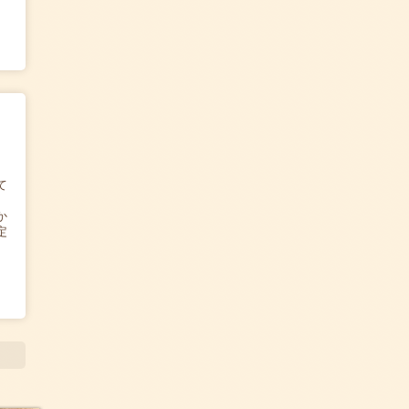
て
か
定