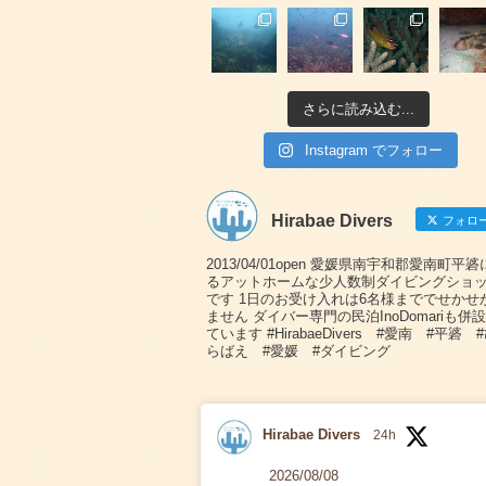
さらに読み込む...
Instagram でフォロー
Hirabae Divers
フォロ
2013/04/01open 愛媛県南宇和郡愛南町平
るアットホームな少人数制ダイビングショ
です 1日のお受け入れは6名様まででせかせ
ません ダイバー専門の民泊InoDomariも併
ています #HirabaeDivers #愛南 #平碆 
らばえ #愛媛 #ダイビング
Hirabae Divers
24h
2026/08/08