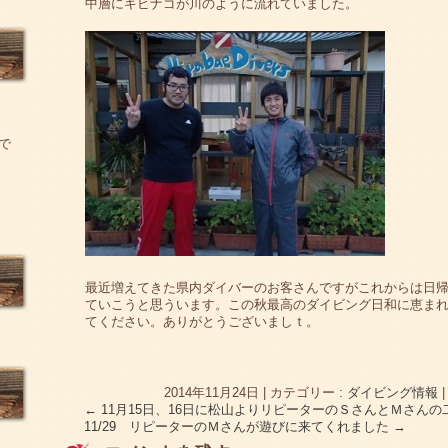
中層にキビナゴが川のように流れていました。
で
最近増えてきた県内ダイバーのお客さんですがこれからは日
ていこうと思ういます。この秋最高のダイビング日和に恵ま
てください。ありがとうございましｔ。
2014年11月24日
|
カテゴリー :
ダイビング情報
←
11月15日、16日に松山よりリピーターのＳさんとＭさん
11/29 リピーターのＭさんが遊びに来てくれました
→