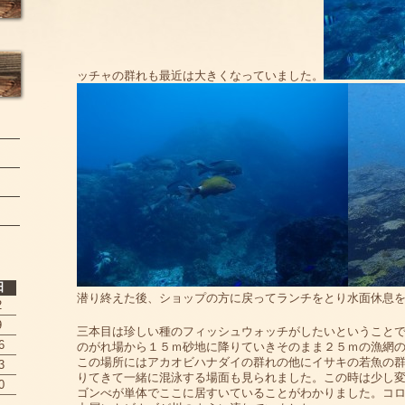
ッチャの群れも最近は大きくなっていました。
日
潜り終えた後、ショップの方に戻ってランチをとり水面休息
2
9
三本目は珍しい種のフィッシュウォッチがしたいということ
6
のがれ場から１５ｍ砂地に降りていきそのまま２５ｍの漁網
この場所にはアカオビハナダイの群れの他にイサキの若魚の
3
りてきて一緒に混泳する場面も見られました。この時は少し
0
ゴンべが単体でここに居すいていることがわかりました。コ