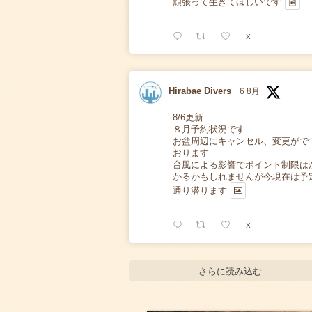
頑張って生きてほしいです
X
Hirabae Divers
6 8月
8/6更新
８月予約状況です
お盆周辺にキャンセル、変更がで
おります
台風による影響でポイント制限は
かるかもしれませんが今現在は予
通り潜ります
X
さらに読み込む