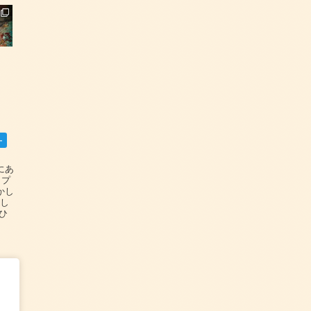
ー
碆にあ
ップ
かし
設し
#ひ