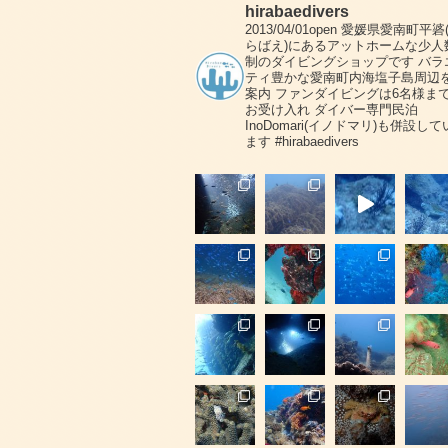
hirabaedivers
2013/04/01open
愛媛県愛南町平碆
らばえ)にあるアットホームな少人
制のダイビングショップです
バラ
ティ豊かな愛南町内海塩子島周辺
案内
ファンダイビングは6名様ま
お受け入れ
ダイバー専門民泊
InoDomari(イノドマリ)も併設して
ます
#hirabaedivers