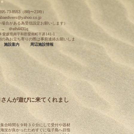
95-73-8553（8時〜21時）
abaedivers@yahoo.co.jp
い場合がある為受信設定お願いします）
D → ＠elh4431q
704 愛媛県南宇和郡愛南町平碆141-1
制の為お立ち寄りの際は事前連絡お願いしま
施設案内
周辺施設情報
Ｍさんが遊びに来てくれまし
。集合時間を９時３０分にして受付や器材
。海況が良かったためすぐに塩子島へ目指