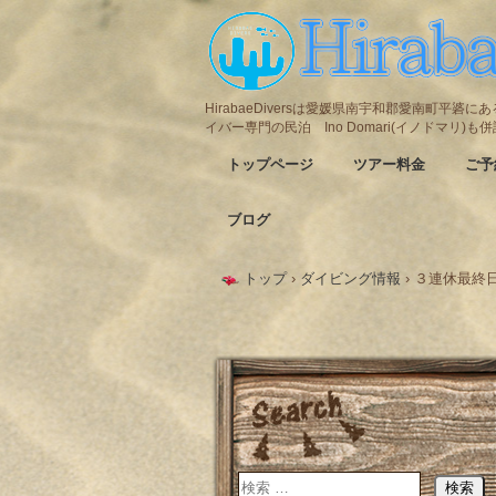
HirabaeDiversは愛媛県南宇和郡愛南町平
イバー専門の民泊 Ino Domari(イノドマリ)
トップページ
ツアー料金
ご予
ブログ
トップ
›
ダイビング情報
›
３連休最終日