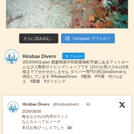
さらに読み込む...
Instagram でフォロー
Hirabae Divers
フォロー
2013/04/01open 愛媛県南宇和郡愛南町平碆にあるアットホー
ムな少人数制ダイビングショップです 1日のお受け入れは6名
様まででせかせかしません ダイバー専門の民泊InoDomariも
併設しています #HirabaeDivers #愛南 #平碆 #ひらば
え #愛媛 #ダイビング
Hirabae Divers
@hirabaedivers
·
4h
2026/08/08
侮るなかれの内湾ポイント
なんちゃってセノーテ
本日お魚びっしりでした