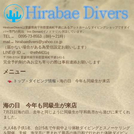
HirabaeDiversは愛媛県南宇和郡愛南町平碆にあるアットホームなダイビングショップですダイ
バー専門の民泊 Ino Domari(イノドマリ)も併設しています。
TEL→ 0895-73-8553（8時〜21時）
mail→ hirabaedivers@yahoo.co.jp
（届かない場合がある為受信設定お願いします）
LINE@ ID → ＠elh4431q
〒798-3704 愛媛県南宇和郡愛南町平碆141-1
完全予約制の為お立ち寄りの際は事前連絡お願いします
メニュー
コ
トップ
›
ダイビング情報
›
海の日 今年も同級生が来店
ン
テ
ン
ツ
へ
海の日 今年も同級生が来店
ス
7月21日海の日、去年と同じように同級生が宇和島市から遊びに来てくれ
キ
ました。
ッ
プ
大人4名子供1名、合計5名で午前中より体験ダイビングとスノーケリング
を開催。天候、海況共に恵まれて最高の海日和で行われた体験ダイビン