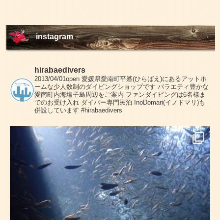
instagram
hirabaedivers
2013/04/01open
愛媛県愛南町平碆(ひらばえ)にあるアットホ
ームな少人数制のダイビングショップです
バラエティ豊かな
愛南町内海塩子島周辺をご案内
ファンダイビングは6名様ま
でのお受け入れ
ダイバー専門民泊 InoDomari(イノドマリ)も
併設しています
#hirabaedivers