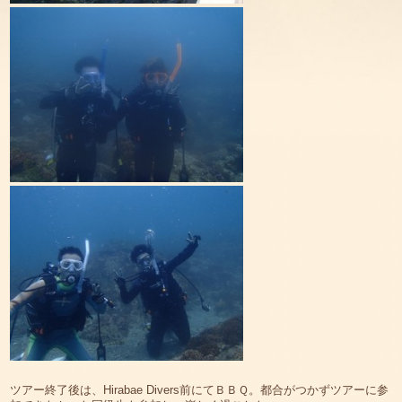
ツアー終了後は、Hirabae Divers前にてＢＢＱ。都合がつかずツアーに参