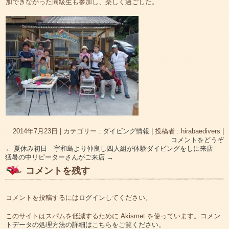
加できなかった同級生も参加し、楽しく過ごした。
2014年7月23日
|
カテゴリー :
ダイビング情報
|
投稿者 : hirabaedivers
|
コメントをどうぞ
←
夏休み初日 宇和島より仲良し四人組が体験ダイビングをしに来店
猛暑の中リピーターさんがご来店
→
コメントを残す
コメントを投稿するには
ログイン
してください。
このサイトはスパムを低減するために Akismet を使っています。
コメン
トデータの処理方法の詳細はこちらをご覧ください
。