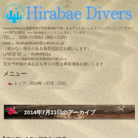
HirabaeDiversは愛媛県南宇和郡愛南町平碆にあるアットホームなダイビングショップですダイ
バー専門の民泊 Ino Domari(イノドマリ)も併設しています。
TEL→ 0895-73-8553（8時〜21時）
mail→ hirabaedivers@yahoo.co.jp
（届かない場合がある為受信設定お願いします）
LINE@ ID → ＠elh4431q
〒798-3704 愛媛県南宇和郡愛南町平碆141-1
完全予約制の為お立ち寄りの際は事前連絡お願いします
メニュー
コ
トップ
›
2014年
›
07月
›
23日
ン
テ
ン
ツ
へ
ス
2014年7月23日
のアーカイブ
キ
ッ
プ