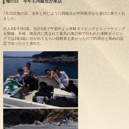
海の日 今年も同級生が来店
7月21日海の日、去年と同じように同級生が宇和島市から遊びに来てくれ
ました。
大人4名子供1名、合計5名で午前中より体験ダイビングとスノーケリング
を開催。天候、海況共に恵まれて最高の海日和で行われた体験ダイビン
グでは2名1組に分かれてもらい経験者も多かったので約30分と長めの設
定でゆったりと潜れた。