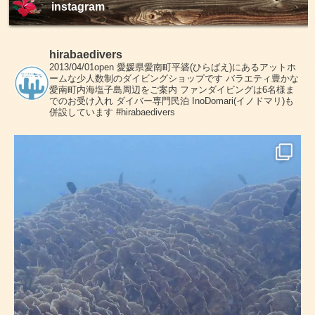
instagram
hirabaedivers
2013/04/01open
愛媛県愛南町平碆(ひらばえ)にあるアットホ
ームな少人数制のダイビングショップです
バラエティ豊かな
愛南町内海塩子島周辺をご案内
ファンダイビングは6名様ま
でのお受け入れ
ダイバー専門民泊 InoDomari(イノドマリ)も
併設しています
#hirabaedivers