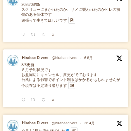
2026/08/05
スクリューにまかれたのか、サメに襲われたのかヒレの損
傷のある個体です
頑張って生きてほしいです
X
Hirabae Divers
@hirabaedivers
·
6 8月
8/6更新
８月予約状況です
お盆周辺にキャンセル、変更がでております
台風による影響でポイント制限はかかるかもしれませんが
今現在は予定通り潜ります
X
Hirabae Divers
@hirabaedivers
·
26 4月
今日も1日お疲れ様でした