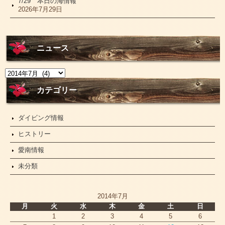
7/29 本日の海情報
2026年7月29日
ニュース
ニ
ュ
ー
カテゴリー
ス
ダイビング情報
ヒストリー
愛南情報
未分類
2014年7月
月
火
水
木
金
土
日
1
2
3
4
5
6