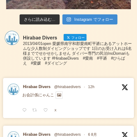
さらに読み込む...
Instagram でフォロー
Hirabae Divers
フォロー
2013/04/01open 愛媛県南宇和郡愛南町平碆にあるアットホー
ムな少人数制ダイビングショップです 1日のお受け入れは6名
様まででせかせかしません ダイバー専門の民泊InoDomariも
併設しています #HirabaeDivers #愛南 #平碆 #ひらば
え #愛媛 #ダイビング
Hirabae Divers
@hirabaedivers
·
12h
お会計係にゃんこ
X
Hirabae Divers
@hirabaedivers
·
6 8月