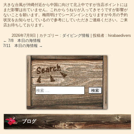
大きな台風が沖縄付近から中国に向けて北上中ですが当店ポイントには
まだ影響は出ていません。これからうねりが入ってきそうですが影響が
ないことを願います。梅雨明けでシーズンインとなりますが今月の予約
状況をお知らせしているので参考にしていただきご連絡ください。ご来
店お待ちしております。
2026年7月9日
|
カテゴリー :
ダイビング情報
|
投稿者 : hirabaedivers
←
7/8 本日の海情報
7/11 本日の海情報
→
ブログ