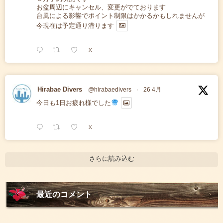
お盆周辺にキャンセル、変更がでております
台風による影響でポイント制限はかかるかもしれませんが
今現在は予定通り潜ります
X
Hirabae Divers
@hirabaedivers
·
26 4月
今日も1日お疲れ様でした
X
さらに読み込む
最近のコメント