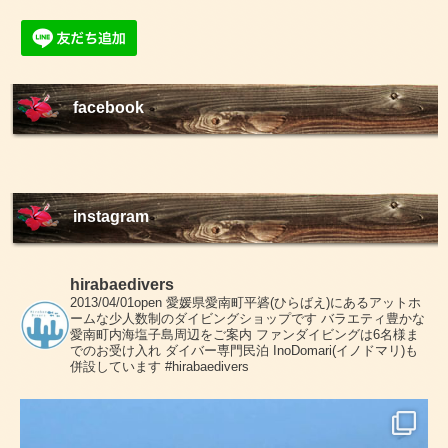
facebook
instagram
hirabaedivers
2013/04/01open
愛媛県愛南町平碆(ひらばえ)にあるアットホ
ームな少人数制のダイビングショップです
バラエティ豊かな
愛南町内海塩子島周辺をご案内
ファンダイビングは6名様ま
でのお受け入れ
ダイバー専門民泊 InoDomari(イノドマリ)も
併設しています
#hirabaedivers