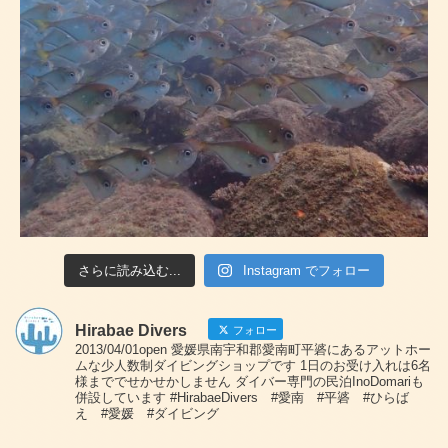
さらに読み込む...
Instagram でフォロー
Hirabae Divers
フォロー
2013/04/01open 愛媛県南宇和郡愛南町平碆にあるアットホー
ムな少人数制ダイビングショップです 1日のお受け入れは6名
様まででせかせかしません ダイバー専門の民泊InoDomariも
併設しています #HirabaeDivers #愛南 #平碆 #ひらば
え #愛媛 #ダイビング