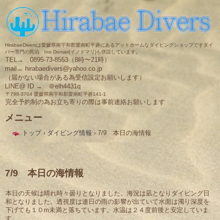
HirabaeDiversは愛媛県南宇和郡愛南町平碆にあるアットホームなダイビングショップですダイ
バー専門の民泊 Ino Domari(イノドマリ)も併設しています。
TEL→ 0895-73-8553（8時〜21時）
mail→ hirabaedivers@yahoo.co.jp
（届かない場合がある為受信設定お願いします）
LINE@ ID → ＠elh4431q
〒798-3704 愛媛県南宇和郡愛南町平碆141-1
完全予約制の為お立ち寄りの際は事前連絡お願いします
メニュー
コ
トップ
›
ダイビング情報
›
7/9 本日の海情報
ン
テ
ン
ツ
へ
7/9 本日の海情報
ス
キ
本日の天候は晴れ時々曇りとなりました。海況は凪となりダイビング日
ッ
和となりました。透視度は連日の雨の影響が出ていて水面は濁り深度を
プ
下げても１０m未満と落ちています。水温は２４度前後と安定していま
す。