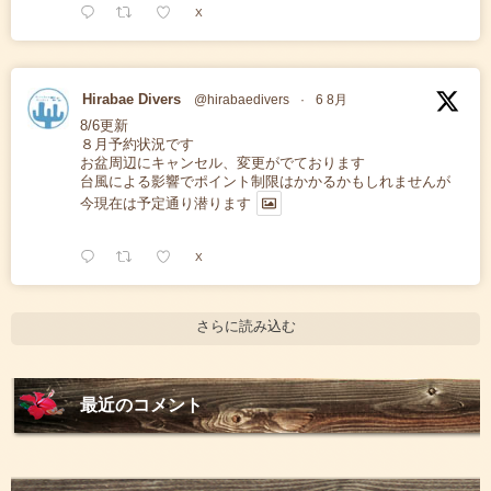
X
Hirabae Divers
@hirabaedivers
·
6 8月
8/6更新
８月予約状況です
お盆周辺にキャンセル、変更がでております
台風による影響でポイント制限はかかるかもしれませんが
今現在は予定通り潜ります
X
さらに読み込む
最近のコメント