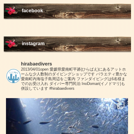
facebook
instagram
hirabaedivers
2013/04/01open
愛媛県愛南町平碆(ひらばえ)にあるアットホ
ームな少人数制のダイビングショップです
バラエティ豊かな
愛南町内海塩子島周辺をご案内
ファンダイビングは6名様ま
でのお受け入れ
ダイバー専門民泊 InoDomari(イノドマリ)も
併設しています
#hirabaedivers