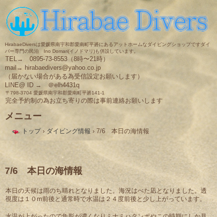
HirabaeDiversは愛媛県南宇和郡愛南町平碆にあるアットホームなダイビングショップですダイ
バー専門の民泊 Ino Domari(イノドマリ)も併設しています。
TEL→ 0895-73-8553（8時〜21時）
mail→ hirabaedivers@yahoo.co.jp
（届かない場合がある為受信設定お願いします）
LINE@ ID → ＠elh4431q
〒798-3704 愛媛県南宇和郡愛南町平碆141-1
完全予約制の為お立ち寄りの際は事前連絡お願いします
メニュー
コ
トップ
›
ダイビング情報
›
7/6 本日の海情報
ン
テ
ン
ツ
へ
7/6 本日の海情報
ス
キ
本日の天候は雨のち晴れとなりました。海況はべた凪となりました。透
ッ
視度は１０m前後と通常時で水温は２４度前後と少し上がっています。
プ
水温が上がったので魚影が濃くなりミナミハタンポやこの時期にしか見