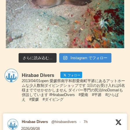
さらに読み込む...
Instagram でフォロー
Hirabae Divers
フォロー
2013/04/01open 愛媛県南宇和郡愛南町平碆にあるアットホー
ムな少人数制ダイビングショップです 1日のお受け入れは6名
様まででせかせかしません ダイバー専門の民泊InoDomariも
併設しています #HirabaeDivers #愛南 #平碆 #ひらば
え #愛媛 #ダイビング
Hirabae Divers
@hirabaedivers
·
7h
2026/08/08