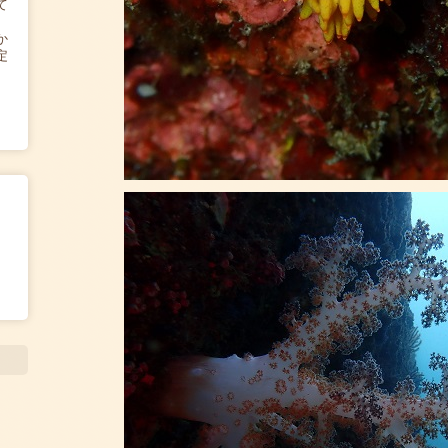
て
か
定