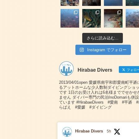
さらに読み込む...
Instagram でフォロー
Hirabae Divers
フォロ
2013/04/01open 愛媛県南宇和郡愛南町平
るアットホームな少人数制ダイビングショ
です 1日のお受け入れは6名様まででせかせ
ません ダイバー専門の民泊InoDomariも併
ています #HirabaeDivers #愛南 #平碆 
らばえ #愛媛 #ダイビング
Hirabae Divers
5h