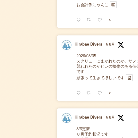
お会計係にゃんこ
X
Hirabae Divers
6 8月
2026/08/05
スクリューにまかれたのか、サメ
襲われたのかヒレの損傷のある個
です
頑張って生きてほしいです
X
Hirabae Divers
6 8月
8/6更新
８月予約状況です