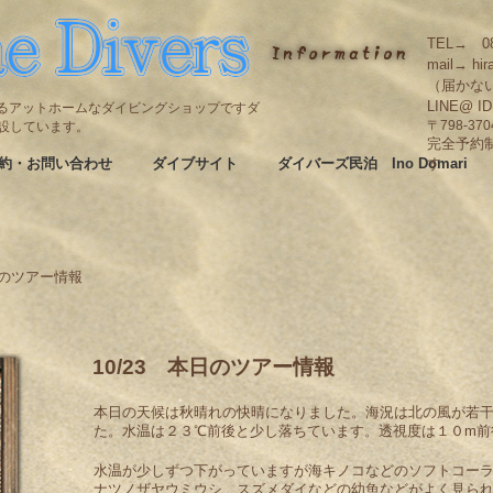
TEL→ 08
mail→ hir
（届かな
LINE@ I
碆にあるアットホームなダイビングショップですダ
も併設しています。
〒798-3
完全予約
約・お問い合わせ
ダイブサイト
ダイバーズ民泊 Ino Domari
す
日のツアー情報
10/23 本日のツアー情報
本日の天候は秋晴れの快晴になりました。海況は北の風が若
た。水温は２３℃前後と少し落ちています。透視度は１０m前
水温が少しずつ下がっていますが海キノコなどのソフトコー
ナツノザヤウミウシ、スズメダイなどの幼魚などがよく見ら