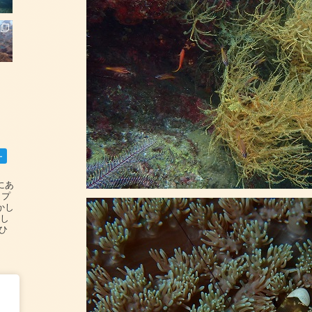
ー
碆にあ
ップ
かし
設し
#ひ