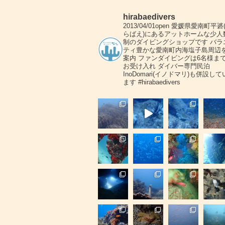
hirabaedivers
2013/04/01open
愛媛県愛南町平碆
らばえ)にあるアットホームな少人
制のダイビングショップです
バラ
ティ豊かな愛南町内海塩子島周辺
案内
ファンダイビングは6名様ま
お受け入れ
ダイバー専門民泊
InoDomari(イノドマリ)も併設して
ます
#hirabaedivers