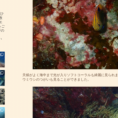
(ひ
数
エ
をご
での
い
天候がよく海中まで光が入りソフトコーラルも綺麗に見られ
ウミウシのつがいも見ることができました。