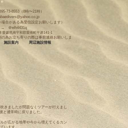
95-73-8553（8時〜21時）
abaedivers@yahoo.co.jp
い場合がある為受信設定お願いします）
D → ＠elh4431q
704 愛媛県南宇和郡愛南町平碆141-1
制の為お立ち寄りの際は事前連絡お願いしま
施設案内
周辺施設情報
干吹きましたが問題なくツアーが行えまし
後と通常時に戻りました。
ラルが広がる地帯や今から増えてくるカン
れています。