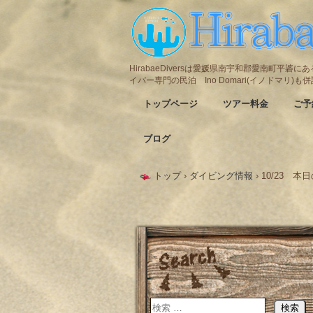
HirabaeDiversは愛媛県南宇和郡愛南町平
イバー専門の民泊 Ino Domari(イノドマリ)
トップページ
ツアー料金
ご予
ブログ
トップ
›
ダイビング情報
›
10/23 本