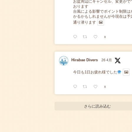
お盆周辺にキャンセル、変更がで
おります
台風による影響でポイント制限は
かるかもしれませんが今現在は予
通り潜ります
X
Hirabae Divers
26 4月
今日も1日お疲れ様でした
X
さらに読み込む