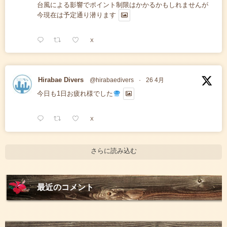
台風による影響でポイント制限はかかるかもしれませんが
今現在は予定通り潜ります
X
Hirabae Divers
@hirabaedivers
·
26 4月
今日も1日お疲れ様でした
X
さらに読み込む
最近のコメント