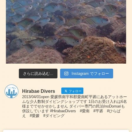
さらに読み込む...
Instagram でフォロー
Hirabae Divers
フォロー
2013/04/01open 愛媛県南宇和郡愛南町平碆にあるアットホー
ムな少人数制ダイビングショップです 1日のお受け入れは6名
様まででせかせかしません ダイバー専門の民泊InoDomariも
併設しています #HirabaeDivers #愛南 #平碆 #ひらば
え #愛媛 #ダイビング