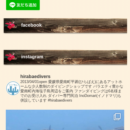
facebook
instagram
hirabaedivers
2013/04/01open
愛媛県愛南町平碆(ひらばえ)にあるアットホ
ームな少人数制のダイビングショップです
バラエティ豊かな
愛南町内海塩子島周辺をご案内
ファンダイビングは6名様ま
でのお受け入れ
ダイバー専門民泊 InoDomari(イノドマリ)も
併設しています
#hirabaedivers