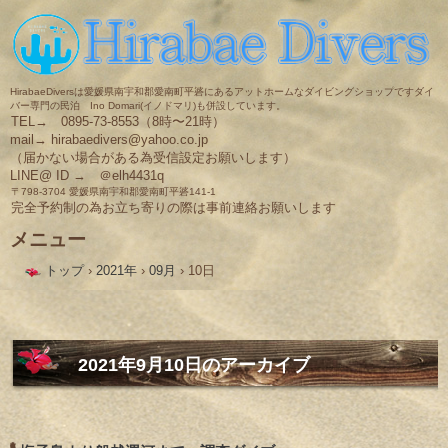
HirabaeDiversは愛媛県南宇和郡愛南町平碆にあるアットホームなダイビングショップですダイ
バー専門の民泊 Ino Domari(イノドマリ)も併設しています。
TEL→ 0895-73-8553（8時〜21時）
mail→ hirabaedivers@yahoo.co.jp
（届かない場合がある為受信設定お願いします）
LINE@ ID → ＠elh4431q
〒798-3704 愛媛県南宇和郡愛南町平碆141-1
完全予約制の為お立ち寄りの際は事前連絡お願いします
メニュー
コ
トップ
›
2021年
›
09月
›
10日
ン
テ
ン
ツ
へ
ス
2021年9月10日
のアーカイブ
キ
ッ
プ