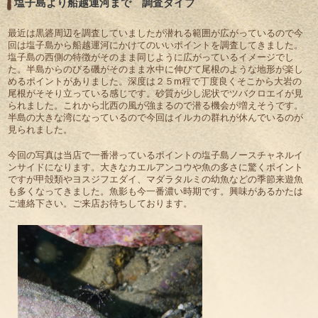
塩子島より船越運河まで 調査ダイブ
最近は黒碆周辺を調査していましたが潜れる範囲が広がっているので今
回は塩子島から船越運河にかけてのいいポイントを調査してきました。
塩子島の西側の特徴がそのまま同じように広がっているイメージでし
た。半島からのびる磯がそのまま水中に伸びて尾根のような地形が楽し
めるポイントがありました。深度は２５m程で丁度良くそこから大岩の
尾根がそそり立っている感じです。砂質が少し泥状でツバクロエイが見
られました。これから北西の風が強まるので潜る機会が増えそうです。
半島の大きな湾になっているので今回はイルカの群れが休んでいるのが
見られました。
今回の写真は当店で一番潜っているポイントの塩子島ノースチャネルイ
ンサイドになります。大きなカエルアンコウや魚の多さに驚くポイント
ですが甲殻類やヨスジフエダイ、マダラタルミの幼魚などの季節来遊魚
も多くなってきました。魚影も今一番濃い時期です。興味があるかたは
ご連絡下さい。ご来店お待ちしております。