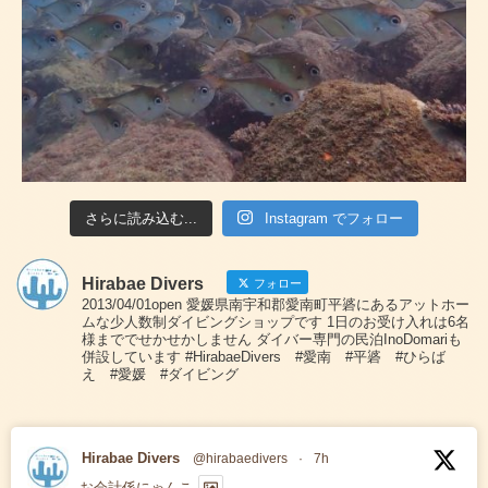
さらに読み込む...
Instagram でフォロー
Hirabae Divers
フォロー
2013/04/01open 愛媛県南宇和郡愛南町平碆にあるアットホー
ムな少人数制ダイビングショップです 1日のお受け入れは6名
様まででせかせかしません ダイバー専門の民泊InoDomariも
併設しています #HirabaeDivers #愛南 #平碆 #ひらば
え #愛媛 #ダイビング
Hirabae Divers
@hirabaedivers
·
7h
お会計係にゃんこ