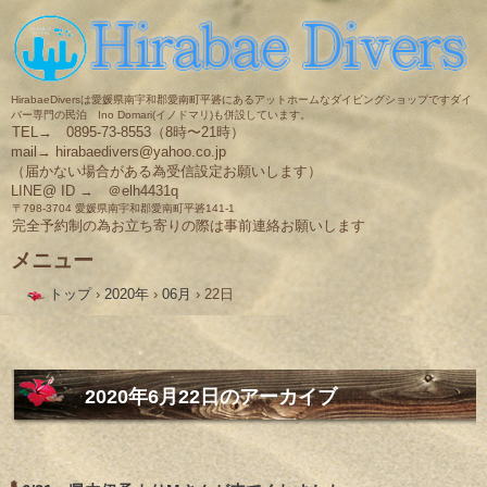
HirabaeDiversは愛媛県南宇和郡愛南町平碆にあるアットホームなダイビングショップですダイ
バー専門の民泊 Ino Domari(イノドマリ)も併設しています。
TEL→ 0895-73-8553（8時〜21時）
mail→ hirabaedivers@yahoo.co.jp
（届かない場合がある為受信設定お願いします）
LINE@ ID → ＠elh4431q
〒798-3704 愛媛県南宇和郡愛南町平碆141-1
完全予約制の為お立ち寄りの際は事前連絡お願いします
メニュー
コ
トップ
›
2020年
›
06月
›
22日
ン
テ
ン
ツ
へ
ス
2020年6月22日
のアーカイブ
キ
ッ
プ