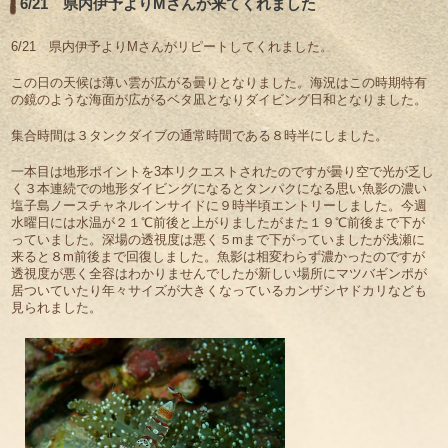
6/21 県内伊予よりMさんが来てくれました
6/21 県内伊予よりMさんがリピートしてくれました。
この日の天候は薄い雲が広がる曇りとなりました。海況はこの時期特有
の鏡のような海面が広がるベタ凪となりダイビング日和となりました。
集合時間は３タンクダイブの通常時間である８時半にしました。
一本目は地形ポイントを3本リクエストされたのですが曇り空で光が乏し
く３本連続での地形ダイビングになるとタンパクになる思い魚影の濃い
塩子島ノースチャネルインサイドに９時半頃エントリーしました。今週
水曜日には水温が２１℃前後と上がりましたがまた１９℃前後まで下が
っていました。深場の透視度は悪く５mまで下がっていましたが浅瀬に
来ると８m前後まで回復しました。魚影は相変わらず濃かったのですが
透視度が悪く全容はわかりませんでしたが新しい場所にマツバギンポが
居ついていたり年々サイズが大きくなっているカンザシヤドカリなども
見られました。