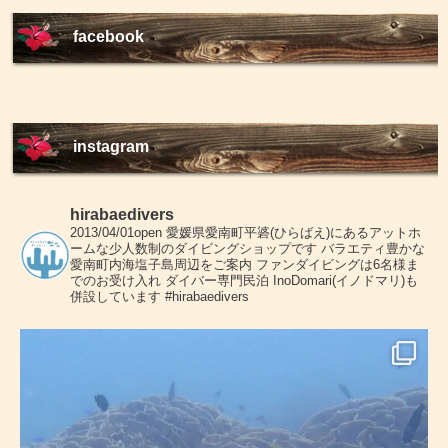
facebook
instagram
hirabaedivers
2013/04/01open
愛媛県愛南町平碆(ひらばえ)にあるアットホ
ームな少人数制のダイビングショップです
バラエティ豊かな
愛南町内海塩子島周辺をご案内
ファンダイビングは6名様ま
でのお受け入れ
ダイバー専門民泊 InoDomari(イノドマリ)も
併設しています
#hirabaedivers