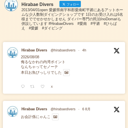
Hirabae Divers
フォロー
2013/04/01open 愛媛県南宇和郡愛南町平碆にあるアットホー
ムな少人数制ダイビングショップです 1日のお受け入れは6名
様まででせかせかしません ダイバー専門の民泊InoDomariも
併設しています #HirabaeDivers #愛南 #平碆 #ひらば
え #愛媛 #ダイビング
Hirabae Divers
@hirabaedivers
·
4h
2026/08/08
侮るなかれの内湾ポイント
なんちゃってセノーテ
本日お魚びっしりでした
X
Hirabae Divers
@hirabaedivers
·
6 8月
お会計係にゃんこ