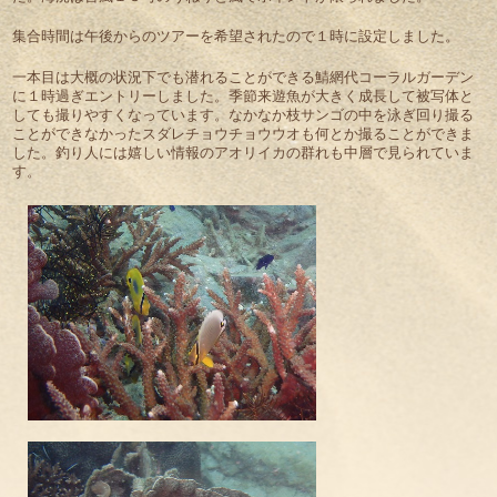
集合時間は午後からのツアーを希望されたので１時に設定しました。
一本目は大概の状況下でも潜れることができる鯖網代コーラルガーデン
に１時過ぎエントリーしました。季節来遊魚が大きく成長して被写体と
しても撮りやすくなっています。なかなか枝サンゴの中を泳ぎ回り撮る
ことができなかったスダレチョウチョウウオも何とか撮ることができま
した。釣り人には嬉しい情報のアオリイカの群れも中層で見られていま
す。