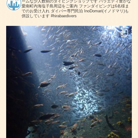
ームな少人数制のダイビングショップです
バラエティ豊かな
愛南町内海塩子島周辺をご案内
ファンダイビングは6名様ま
でのお受け入れ
ダイバー専門民泊 InoDomari(イノドマリ)も
併設しています
#hirabaedivers