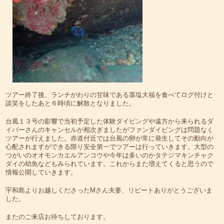
ツアー終了後、ランチがわりの甘味である藻塩大福を食べてログ付けと
談笑をしたあと６時頃に解散となりました。
台風１３号の影響で当初予定した体験ダイビングや遠方から来られるダ
イバーさんのキャンセルが相次ぎましたがファンダイビングは問題なく
ツアーが行えました。赤道付近では台風の卵が常に発生してその動向が
心配されますができる限り安全第一でツアーは行っていきます。大型の
つがいのオオモンカエルアンコウや今年は多いのかタテジマキンチャク
ダイの幼魚などもみられています。これからまた増えてくると思うので
情報公開していきます。
宇和島よりお越しくださったMさん夫妻、リピートありがとうございま
した。
またのご来店お待ちしております。