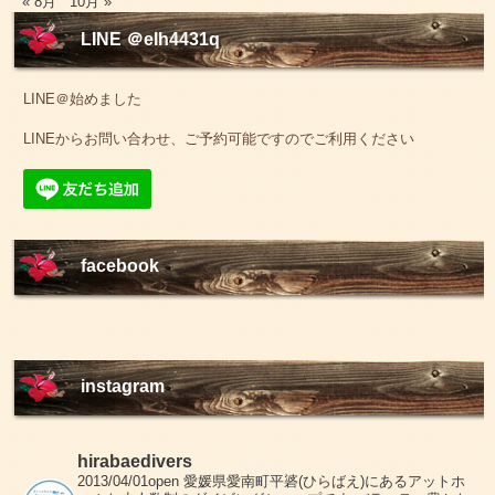
« 8月
10月 »
LINE ＠elh4431q
LINE＠始めました
LINEからお問い合わせ、ご予約可能ですのでご利用ください
facebook
instagram
hirabaedivers
2013/04/01open
愛媛県愛南町平碆(ひらばえ)にあるアットホ