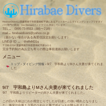
HirabaeDiversは愛媛県南宇和郡愛南町平碆にあるアットホームなダイビングショップですダイ
バー専門の民泊 Ino Domari(イノドマリ)も併設しています。
TEL→ 0895-73-8553（8時〜21時）
mail→ hirabaedivers@yahoo.co.jp
（届かない場合がある為受信設定お願いします）
LINE@ ID → ＠elh4431q
〒798-3704 愛媛県南宇和郡愛南町平碆141-1
完全予約制の為お立ち寄りの際は事前連絡お願いします
メニュー
コ
トップ
›
ダイビング情報
›
9/7 宇和島よりMさん夫妻が来てくれま
ン
した
テ
ン
ツ
へ
ス
9/7 宇和島よりMさん夫妻が来てくれました
キ
9/7 宇和島よりリピーターのMさん夫妻が来てくれました。
ッ
プ
この日の天候はにわか雨交じりでしたが日差しの強い晴れとなりまし
た。海況は台風１３号のうねりと風でポイントが限られました。