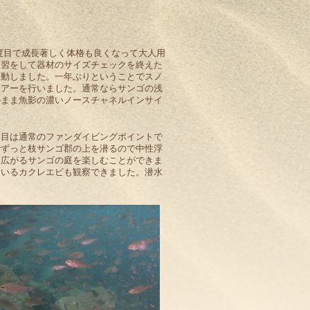
度目で成長著しく体格も良くなって大人用
復習をして器材のサイズチェックを終えた
移動しました。一年ぶりということでスノ
ツアーを行いました。通常ならサンゴの浅
のまま魚影の濃いノースチャネルインサイ
本目は通常のファンダイビングポイントで
でずっと枝サンゴ郡の上を潜るので中性浮
に広がるサンゴの庭を楽しむことができま
ているカクレエビも観察できました。潜水