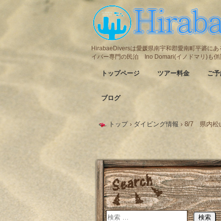
HirabaeDiversは愛媛県南宇和郡愛南町平
イバー専門の民泊 Ino Domari(イノドマリ)
トップページ
ツアー料金
ご予
ブログ
トップ
›
ダイビング情報
›
8/7 県内