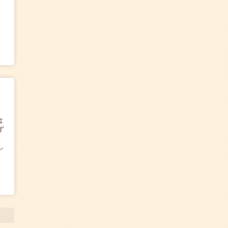
は
ず
し