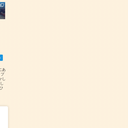
ー
碆にあ
ップ
かし
設し
#ひ