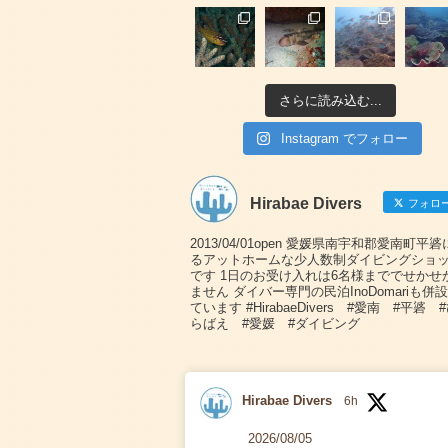
さらに読み込む...
Instagram でフォロー
Hirabae Divers
フォロ
2013/04/01open 愛媛県南宇和郡愛南町平
るアットホームな少人数制ダイビングショ
です 1日のお受け入れは6名様まででせかせ
ません ダイバー専門の民泊InoDomariも併
ています #HirabaeDivers #愛南 #平碆 
らばえ #愛媛 #ダイビング
Hirabae Divers
6h
2026/08/05