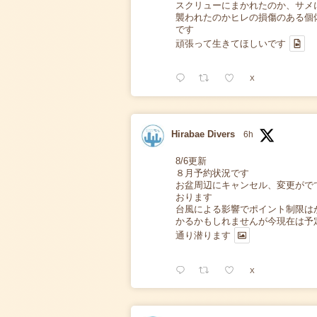
スクリューにまかれたのか、サメ
襲われたのかヒレの損傷のある個
です
頑張って生きてほしいです
X
Hirabae Divers
6h
8/6更新
８月予約状況です
お盆周辺にキャンセル、変更がで
おります
台風による影響でポイント制限は
かるかもしれませんが今現在は予
通り潜ります
X