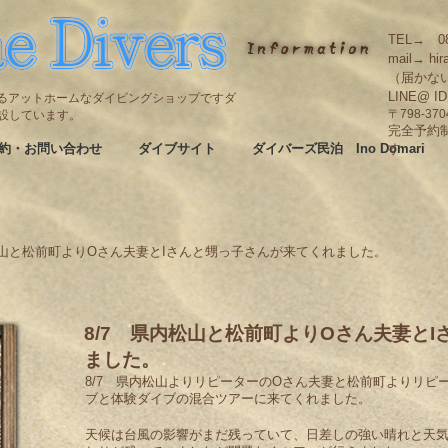
TEL→ 08
mail→ hir
（届かな
LINE@ I
碆にあるアットホームなダイビングショップですダ
も併設しています。
〒798-3
完全予約
約・お問い合わせ
ダイブサイト
ダイバーズ民泊 Ino Domari
す
松山と松前町よりOさん夫妻とIさんと甥っ子さんが来てくれました。
8/7 県内松山と松前町よりOさん夫妻と
ました。
8/7 県内松山よりリピーターのOさん夫妻と松前町よりリピ
ブと体験ダイブの混合ツアーに来てくれました。
天候は台風の影響がまだ残っていて、日差しの強い晴れと天