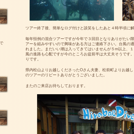
ツアー終了後、簡単なログ付けと談笑をしたあと４時半頃に
毎年恒例の混合ツアーですが今年で３回目となりありがたい
で
アーを組みやすいので興味がある方はご連絡下さい。台風の
れました。まだいい潮は入ってきてはいませんが５m以上、１
風の進路も心配ですが今のところお盆前半は大丈夫そうです
りです。
県内松山よりお越しくださったOさん夫妻、松前町よりお越し
のツアーのリピートありがとうございました。
またのご来店お待ちしております。