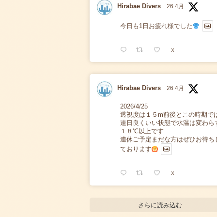
Hirabae Divers
26 4月
今日も1日お疲れ様でした
X
Hirabae Divers
26 4月
2026/4/25
透視度は１５m前後とこの時期で
連日良くいい状態で水温は変わら
１８℃以上です
連休ご予定まだな方はぜひお待ち
ております
X
さらに読み込む