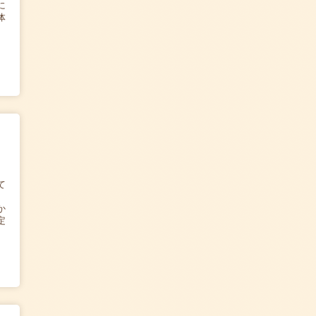
に
体
て
か
定