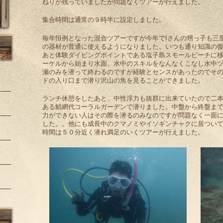
ねりが残っていましたが問題なくツアーが行えました。
集合時間は通常の９時半に設定しました。
毎年恒例となった混合ツアーですが今年でIさんの甥っ子も三
の器材が普通に使えるようになりました。いつも通り知識の
あと体験ダイビングポイントである塩子島スモールビーチに
ーケルから始まり水面、水中のスキルをなんなくこなし水中
瀬のみを潜って終わるのですが経験とセンスがあったのでそ
ドの入り口まで潜り沢山の魚を見ることができました。
ランチ休憩をしたあと、中性浮力も抜群に出来ていたので二
ある鯖網代コーラルガーデンで潜りました。中盤から終盤ま
力ができない人はその際を潜るのみなのですが問題なく一面
した。。他にも成長中のクマノミやイソギンチャクに居つい
時間は５０分近く潜れ満足のいくツアーが行えました。