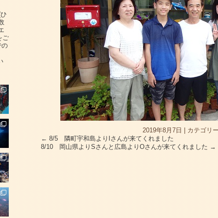
(ひ
数
エ
をご
での
い
2019年8月7日
|
カテゴリー
←
8/5 隣町宇和島よりIさんが来てくれました
8/10 岡山県よりSさんと広島よりOさんが来てくれました
→