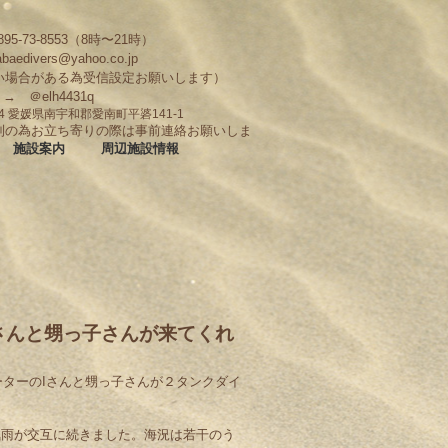
95-73-8553（8時〜21時）
abaedivers@yahoo.co.jp
い場合がある為受信設定お願いします）
D → ＠elh4431q
704 愛媛県南宇和郡愛南町平碆141-1
制の為お立ち寄りの際は事前連絡お願いしま
施設案内
周辺施設情報
Iさんと甥っ子さんが来てくれ
ーターのIさんと甥っ子さんが２タンクダイ
気雨が交互に続きました。海況は若干のう