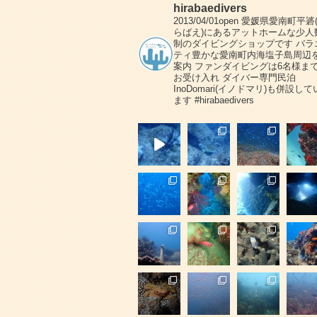
hirabaedivers
2013/04/01open
愛媛県愛南町平碆
らばえ)にあるアットホームな少人
制のダイビングショップです
バラ
ティ豊かな愛南町内海塩子島周辺
案内
ファンダイビングは6名様ま
お受け入れ
ダイバー専門民泊
InoDomari(イノドマリ)も併設して
ます
#hirabaedivers