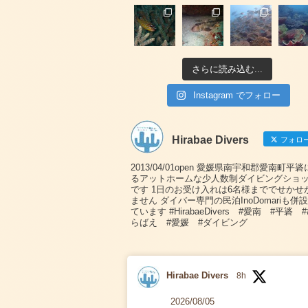
さらに読み込む...
Instagram でフォロー
Hirabae Divers
フォロ
2013/04/01open 愛媛県南宇和郡愛南町平
るアットホームな少人数制ダイビングショ
です 1日のお受け入れは6名様まででせかせ
ません ダイバー専門の民泊InoDomariも併
ています #HirabaeDivers #愛南 #平碆 
らばえ #愛媛 #ダイビング
Hirabae Divers
8h
2026/08/05