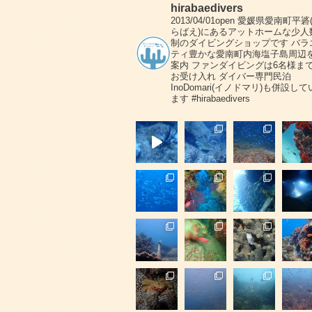
hirabaedivers
2013/04/01open
愛媛県愛南町平碆
らばえ)にあるアットホームな少人
制のダイビングショップです
バラ
ティ豊かな愛南町内海塩子島周辺
案内
ファンダイビングは6名様ま
お受け入れ
ダイバー専門民泊
InoDomari(イノドマリ)も併設して
ます
#hirabaedivers