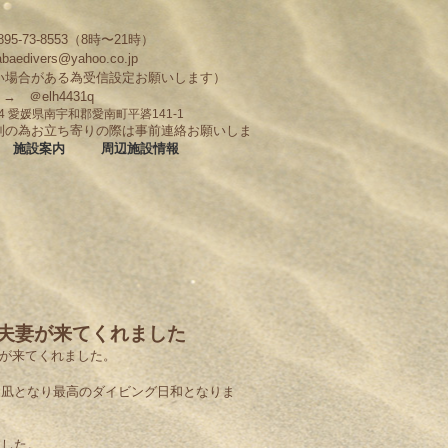
95-73-8553（8時〜21時）
abaedivers@yahoo.co.jp
い場合がある為受信設定お願いします）
D → ＠elh4431q
704 愛媛県南宇和郡愛南町平碆141-1
制の為お立ち寄りの際は事前連絡お願いしま
施設案内
周辺施設情報
ん夫妻が来てくれました
妻が来てくれました。
タ凪となり最高のダイビング日和となりま
ました。