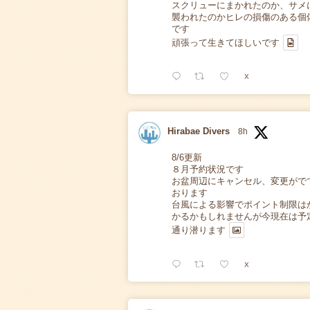
スクリューにまかれたのか、サメ
襲われたのかヒレの損傷のある個
です
頑張って生きてほしいです
X
Hirabae Divers
8h
8/6更新
８月予約状況です
お盆周辺にキャンセル、変更がで
おります
台風による影響でポイント制限は
かるかもしれませんが今現在は予
通り潜ります
X