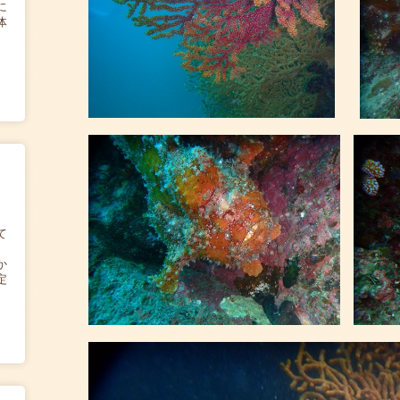
に
体
て
か
定