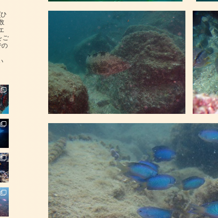
(ひ
数
エ
をご
での
い