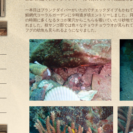
一本目はブランクダイバーがいたのでチェックダイブもかね
鯖網代コーラルガーデンに９時過ぎ頃エントリーしました。
の時期に多くなるタコが巣穴からこちらを覗いていたり砂地
れました。枝サンゴ郡では色々なチョウチョウウオが見られ
フグの幼魚も見られるようになりました。