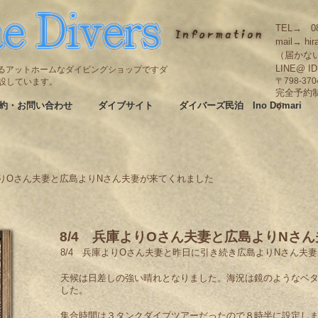
TEL→ 08
mail→ hir
（届かな
LINE@ I
碆にあるアットホームなダイビングショップですダ
も併設しています。
〒798-3
完全予約
約・お問い合わせ
ダイブサイト
ダイバーズ民泊 Ino Domari
す
よりOさん夫妻と広島よりNさん夫妻が来てくれました
8/4 兵庫よりOさん夫妻と広島よりNさ
8/4 兵庫よりOさん夫妻と昨日に引き続き広島よりNさん夫
天候は日差しの強い晴れとなりました。海況は鏡のようなベ
した。
集合時間は３タンクダイブツアーだったので８時半に設定し