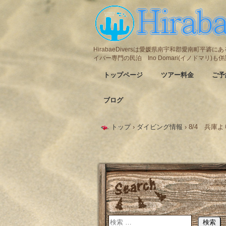
HirabaeDiversは愛媛県南宇和郡愛南町平
イバー専門の民泊 Ino Domari(イノドマリ)
トップページ
ツアー料金
ご予
ブログ
トップ
›
ダイビング情報
›
8/4 兵庫