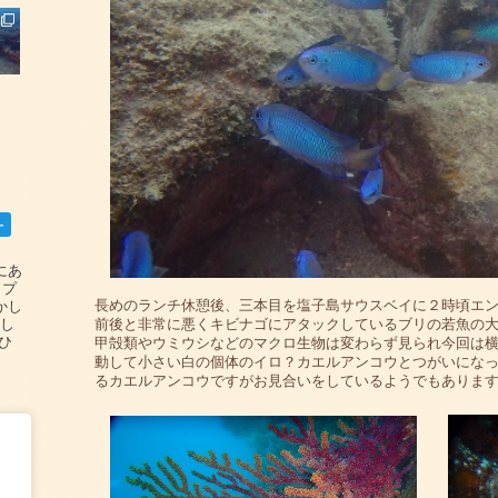
ー
碆にあ
ップ
長めのランチ休憩後、三本目を塩子島サウスベイに２時頃エン
かし
前後と非常に悪くキビナゴにアタックしているブリの若魚の
設し
#ひ
甲殻類やウミウシなどのマクロ生物は変わらず見られ今回は
動して小さい白の個体のイロ？カエルアンコウとつがいにな
るカエルアンコウですがお見合いをしているようでもありま