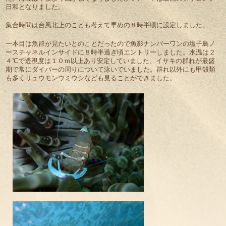
日和となりました。
集合時間は台風北上のことも考えて早めの８時半頃に設定しました。
一本目は魚群が見たいとのことだったので魚影ナンバーワンの塩子島ノ
ースチャネルインサイドに８時半過ぎ頃エントリーしました。水温は２
４℃で透視度は１０ｍ以上あり安定していました。イサキの群れが最盛
期で常にダイバーの周りについて泳いでいました。群れ以外にも甲殻類
も多くリュウモンウミウシなども見ることができました。