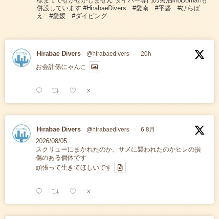
様まででせかせかしません ダイバー専門の民泊InoDomariも
併設しています #HirabaeDivers #愛南 #平碆 #ひらば
え #愛媛 #ダイビング
Hirabae Divers
@hirabaedivers
·
20h
お会計係にゃんこ
X
Hirabae Divers
@hirabaedivers
·
6 8月
2026/08/05
スクリューにまかれたのか、サメに襲われたのかヒレの損
傷のある個体です
頑張って生きてほしいです
X