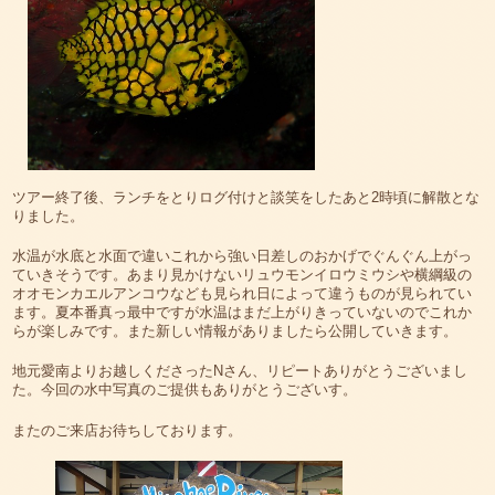
ツアー終了後、ランチをとりログ付けと談笑をしたあと2時頃に解散とな
りました。
水温が水底と水面で違いこれから強い日差しのおかげでぐんぐん上がっ
ていきそうです。あまり見かけないリュウモンイロウミウシや横綱級の
オオモンカエルアンコウなども見られ日によって違うものが見られてい
ます。夏本番真っ最中ですが水温はまだ上がりきっていないのでこれか
らが楽しみです。また新しい情報がありましたら公開していきます。
地元愛南よりお越しくださったNさん、リピートありがとうございまし
た。今回の水中写真のご提供もありがとうございす。
またのご来店お待ちしております。