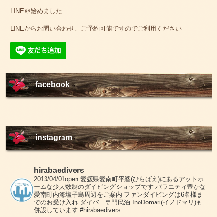
LINE＠始めました
LINEからお問い合わせ、ご予約可能ですのでご利用ください
facebook
instagram
hirabaedivers
2013/04/01open
愛媛県愛南町平碆(ひらばえ)にあるアットホ
ームな少人数制のダイビングショップです
バラエティ豊かな
愛南町内海塩子島周辺をご案内
ファンダイビングは6名様ま
でのお受け入れ
ダイバー専門民泊 InoDomari(イノドマリ)も
併設しています
#hirabaedivers