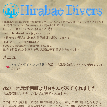
HirabaeDiversは愛媛県南宇和郡愛南町平碆にあるアットホームなダイビングショップですダイ
バー専門の民泊 Ino Domari(イノドマリ)も併設しています。
TEL→ 0895-73-8553（8時〜21時）
mail→ hirabaedivers@yahoo.co.jp
（届かない場合がある為受信設定お願いします）
LINE@ ID → ＠elh4431q
〒798-3704 愛媛県南宇和郡愛南町平碆141-1
完全予約制の為お立ち寄りの際は事前連絡お願いします
メニュー
コ
トップ
›
ダイビング情報
›
7/27 地元愛南町よりNさんが来てくれ
ン
ました
テ
ン
ツ
へ
ス
7/27 地元愛南町よりNさんが来てくれました
キ
地元愛南町より学生のNさんが来てくれました。
ッ
プ
この日の天候は北上する台風の影響はなく日差しの強い晴れとなりまし
た。海況は午後より風が強くなりましたがツアー中は最高のダイビング