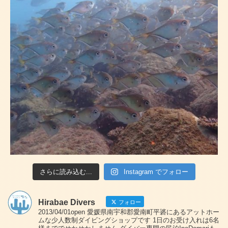
さらに読み込む...
Instagram でフォロー
Hirabae Divers
フォロー
2013/04/01open 愛媛県南宇和郡愛南町平碆にあるアットホー
ムな少人数制ダイビングショップです 1日のお受け入れは6名