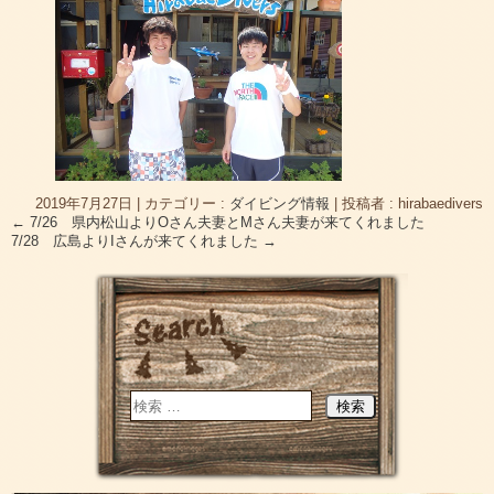
2019年7月27日
|
カテゴリー :
ダイビング情報
|
投稿者 : hirabaedivers
←
7/26 県内松山よりOさん夫妻とMさん夫妻が来てくれました
7/28 広島よりIさんが来てくれました
→