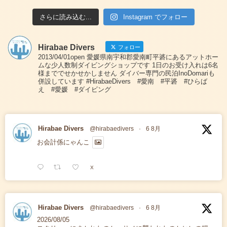
さらに読み込む...
Instagram でフォロー
Hirabae Divers
フォロー
2013/04/01open 愛媛県南宇和郡愛南町平碆にあるアットホー
ムな少人数制ダイビングショップです 1日のお受け入れは6名
様まででせかせかしません ダイバー専門の民泊InoDomariも
併設しています #HirabaeDivers #愛南 #平碆 #ひらば
え #愛媛 #ダイビング
Hirabae Divers
@hirabaedivers
·
6 8月
お会計係にゃんこ
X
Hirabae Divers
@hirabaedivers
·
6 8月
2026/08/05