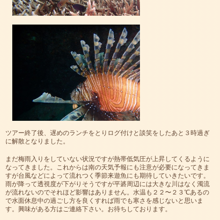
ツアー終了後、遅めのランチをとりログ付けと談笑をしたあと３時過ぎ
に解散となりました。
まだ梅雨入りをしていない状況ですが熱帯低気圧が上昇してくるように
なってきました。これからは南の天気予報にも注意が必要になってきま
すが台風などによって流れつく季節来遊魚にも期待していきたいです。
雨が降って透視度が下がりそうですが平碆周辺には大きな川はなく濁流
が流れないのでそれほど影響はありません。水温も２２〜２３℃あるの
で水面休息中の過ごし方を良くすれば雨でも寒さを感じないと思いま
す。興味がある方はご連絡下さい。お待ちしております。