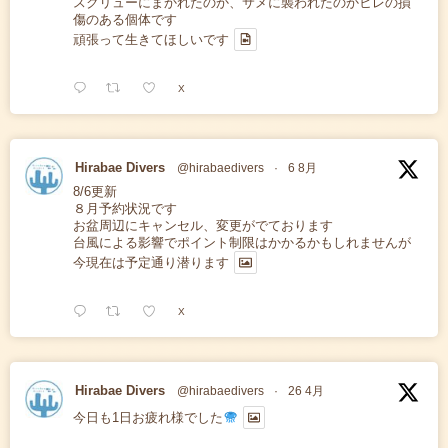
スクリューにまかれたのか、サメに襲われたのかヒレの損
傷のある個体です
頑張って生きてほしいです
X
Hirabae Divers
@hirabaedivers
·
6 8月
8/6更新
８月予約状況です
お盆周辺にキャンセル、変更がでております
台風による影響でポイント制限はかかるかもしれませんが
今現在は予定通り潜ります
X
Hirabae Divers
@hirabaedivers
·
26 4月
今日も1日お疲れ様でした