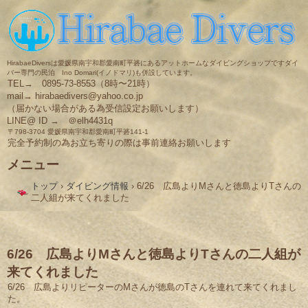
HirabaeDiversは愛媛県南宇和郡愛南町平碆にあるアットホームなダイビングショップですダイ
バー専門の民泊 Ino Domari(イノドマリ)も併設しています。
TEL→ 0895-73-8553（8時〜21時）
mail→ hirabaedivers@yahoo.co.jp
（届かない場合がある為受信設定お願いします）
LINE@ ID → ＠elh4431q
〒798-3704 愛媛県南宇和郡愛南町平碆141-1
完全予約制の為お立ち寄りの際は事前連絡お願いします
メニュー
コ
トップ
›
ダイビング情報
›
6/26 広島よりMさんと徳島よりTさんの
ン
二人組が来てくれました
テ
ン
ツ
へ
ス
6/26 広島よりMさんと徳島よりTさんの二人組が
キ
来てくれました
ッ
プ
6/26 広島よりリピーターのMさんが徳島のTさんを連れて来てくれまし
た。