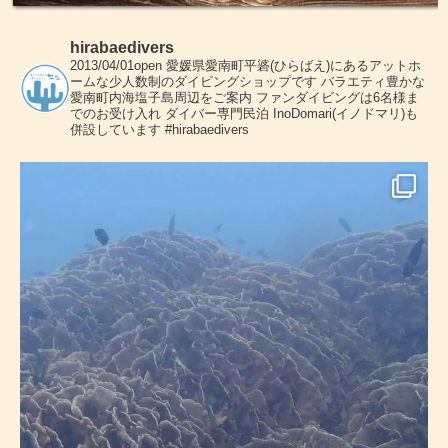
hirabaedivers
2013/04/01open
愛媛県愛南町平碆(ひらばえ)にあるアットホ
ームな少人数制のダイビングショップです
バラエティ豊かな
愛南町内海塩子島周辺をご案内
ファンダイビングは6名様ま
でのお受け入れ
ダイバー専門民泊 InoDomari(イノドマリ)も
併設しています
#hirabaedivers