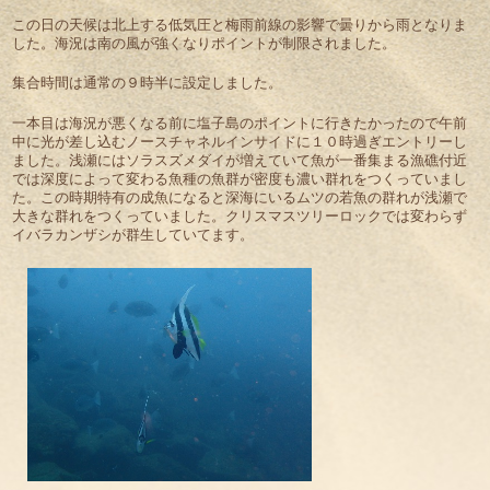
この日の天候は北上する低気圧と梅雨前線の影響で曇りから雨となりま
した。海況は南の風が強くなりポイントが制限されました。
集合時間は通常の９時半に設定しました。
一本目は海況が悪くなる前に塩子島のポイントに行きたかったので午前
中に光が差し込むノースチャネルインサイドに１０時過ぎエントリーし
ました。浅瀬にはソラスズメダイが増えていて魚が一番集まる漁礁付近
では深度によって変わる魚種の魚群が密度も濃い群れをつくっていまし
た。この時期特有の成魚になると深海にいるムツの若魚の群れが浅瀬で
大きな群れをつくっていました。クリスマスツリーロックでは変わらず
イバラカンザシが群生していてます。