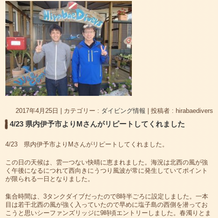
2017年4月25日
|
カテゴリー :
ダイビング情報
|
投稿者 : hirabaedivers
4/23 県内伊予市よりMさんがリピートしてくれました
4/23 県内伊予市よりMさんがリピートしてくれました。
この日の天候は、雲一つない快晴に恵まれました。海況は北西の風が強
く午後になるにつれて西向きにうつり風波が常に発生していてポイント
が限られる一日となりました。
集合時間は、3タンクダイブだったので8時半ごろに設定しました。一本
目は若干北西の風が強く入っていたので早めに塩子島の西側を潜ってお
こうと思いシーファンズリッジに9時頃エントリーしました。春濁りとま