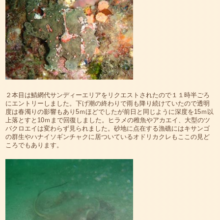
２本目は鯖網代サンディーエリアをリクエストされたので１１時半ごろ
にエントリーしました。下げ潮の終わりで雨も降り続けていたので透明
度は春濁りの影響もあり5ｍほどでしたが前日と同じように深度を15ｍ以
上落とすと10ｍまで回復しました。ヒラメの稚魚やアカエイ、大型のツ
バクロエイは変わらず見られました。砂地に点在する漁礁にはキサンゴ
の群生やハナイソギンチャクに居ついているオドリカクレもここの見ど
ころでもあります。