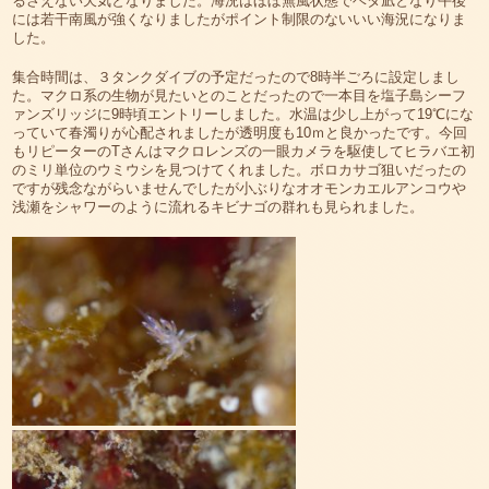
るさえない天気となりました。海況はほぼ無風状態でベタ凪となり午後
には若干南風が強くなりましたがポイント制限のないいい海況になりま
した。
集合時間は、３タンクダイブの予定だったので8時半ごろに設定しまし
た。マクロ系の生物が見たいとのことだったので一本目を塩子島シーフ
ァンズリッジに9時頃エントリーしました。水温は少し上がって19℃にな
っていて春濁りが心配されましたが透明度も10ｍと良かったです。今回
もリピーターのTさんはマクロレンズの一眼カメラを駆使してヒラバエ初
のミリ単位のウミウシを見つけてくれました。ボロカサゴ狙いだったの
ですが残念ながらいませんでしたが小ぶりなオオモンカエルアンコウや
浅瀬をシャワーのように流れるキビナゴの群れも見られました。