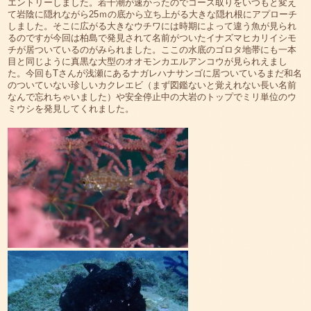
エントリーしました。若干潮が速かったのでコース取りをいつもと変え
て岩陰に隠れながら25ｍの底から立ち上がる大きな隠れ根にアプローチ
しました。そこに広がる大きなウチワには時期によって違う魚が見られ
るのですが今回は柏島で発見されて名前がついたイナズマヒカリイシモ
チが居ついているのがみられました。ここの水底のゴロタ地帯にも一本
目と同じように真黒な大型のオオモンカエルアンコウが見られえまし
た。今回もTさんが浅瀬にあるナガレハナサンゴに居ついているまだ和名
のついていない珍しいカクレエビ（まず図鑑ないと覚えれない長い名前
なんで忘れちゃいました）や安全停止中の大岩のトップでミリ単位のウ
ミウシを発見してくれました。