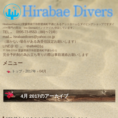
HirabaeDiversは愛媛県南宇和郡愛南町平碆にあるアットホームなダイビングショップですダイ
バー専門の民泊 Ino Domari(イノドマリ)も併設しています。
TEL→ 0895-73-8553（8時〜21時）
mail→ hirabaedivers@yahoo.co.jp
（届かない場合がある為受信設定お願いします）
LINE@ ID → ＠elh4431q
〒798-3704 愛媛県南宇和郡愛南町平碆141-1
完全予約制の為お立ち寄りの際は事前連絡お願いします
メニュー
コ
トップ
›
2017年
›
04月
ン
テ
ン
ツ
へ
ス
4月 2017
のアーカイブ
キ
ッ
プ