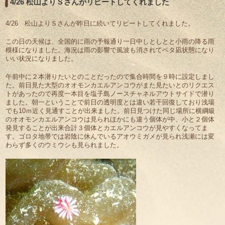
4/26 松山よりＳさんがリピートしてくれました
4/26 松山よりＳさんが昨日に続いてリピートしてくれました。
この日の天候は、全国的に雨の予報通り一日中しとしとと小雨の降る雨
模様になりました。海況は雨の影響で風波も消されてベタ凪状態になり
いい状況になりました。
午前中に２本潜りたいとのことだったので集合時間を９時に設定しまし
た。前日見た大型のオオモンカエルアンコウがまた見たいとのリクエス
トがあったので再度一本目を塩子島ノースチャネルアウトサイドで潜り
ました。朝一ということで前日の透明度とは違い若干回復しており浅場
でも10ｍ近く見通すことが出来ました。前日見つけた同じ場所に横綱級
のオオモンカエルアンコウは見られほかにも違う個体が中、小と２個体
発見することが出来合計３個体とカエルアンコウが見やすくなってま
す。ゴロタ地帯では岩陰に休んでいるアオウミガメが見られ浅瀬には変
わらず多くのウミウシも見られました。