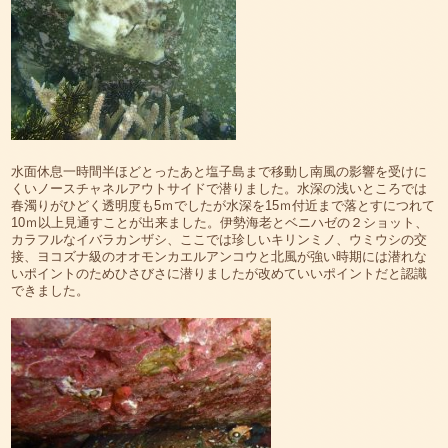
水面休息一時間半ほどとったあと塩子島まで移動し南風の影響を受けに
くいノースチャネルアウトサイドで潜りました。水深の浅いところでは
春濁りがひどく透明度も5ｍでしたが水深を15ｍ付近まで落とすにつれて
10ｍ以上見通すことが出来ました。伊勢海老とベニハゼの２ショット、
カラフルなイバラカンザシ、ここでは珍しいキリンミノ、ウミウシの交
接、ヨコズナ級のオオモンカエルアンコウと北風が強い時期には潜れな
いポイントのためひさびさに潜りましたが改めていいポイントだと認識
できました。