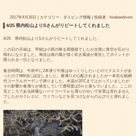
2017年4月26日
|
カテゴリー :
ダイビング情報
|
投稿者 : hirabaedivers
4/25 県内松山よりSさんがリピートしてくれました
4/25 県内松山よりSさんがリピートしてくれました。
この日の天候は、早朝は小雨の降る雨模様でしたが次第に青空が広がり
晴れになりました。海況は南の風が強く吹き風波が発生してポイントが
限られる一日となりました。
集合時間は、午前中に2本潜り午後はゆっくりしたいとのリクエストがあ
ったので9時頃に設定しました。春濁りが心配されましたが一本目を鯖網
代コーラルガーデンで潜りました。水温が20℃まで上がっていましたが
その影響か春濁りが発生していて透明度は5ｍと落ちていました。ここの
見どころである綺麗なハードコーラルも濁りのせいで全景は見れません
でしたがカクレエビ、ウミウシなどを見つけながらのんびりと潜れまし
た。