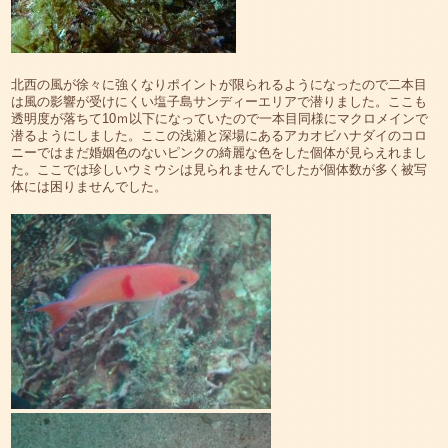
北西の風が徐々に強くなりポイントが限られるようになったので二本目
は風の影響が受けにくい塩子島サンディーエリアで潜りました。ここも
透明度が落ちて10ｍ以下になっていたので一本目同様にマクロメインで
潜るようにしました。ここの浅瀬と深場にあるアカオビハナダイのコロ
ニーではまだ婚姻色のないピンクの綺麗な色をした個体が見らえれまし
た。ここでは珍しいウミウシは見られませんでしたが個体数が多く被写
体には困りませんでした。