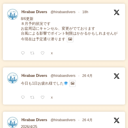
Hirabae Divers
@hirabaedivers
·
18h
8/6更新
８月予約状況です
お盆周辺にキャンセル、変更がでております
台風による影響でポイント制限はかかるかもしれませんが
今現在は予定通り潜ります
X
Hirabae Divers
@hirabaedivers
·
26 4月
今日も1日お疲れ様でした
X
Hirabae Divers
@hirabaedivers
·
26 4月
2026/4/25