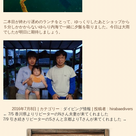
二本目が終わり遅めのランチをとって、ゆっくりしたあとショップから
５分しかかからないゆらり内海で一緒に夕飯を取りました。今日は大雨
でしたが明日に期待しましょう。
2016年7月8日
|
カテゴリー :
ダイビング情報
|
投稿者 : hirabaedivers
←
7/5 香川県よりリピーターのNさん夫妻が来てくれました
7/9 引き続きリピーターのSさんと京都よりTさんが来てくれました
→