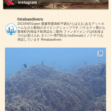
instagram
hirabaedivers
2013/04/01open
愛媛県愛南町平碆(ひらばえ)にあるアットホ
ームな少人数制のダイビングショップです
バラエティ豊かな
愛南町内海塩子島周辺をご案内
ファンダイビングは6名様ま
でのお受け入れ
ダイバー専門民泊 InoDomari(イノドマリ)も
併設しています
#hirabaedivers