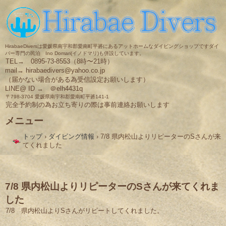
HirabaeDiversは愛媛県南宇和郡愛南町平碆にあるアットホームなダイビングショップですダイ
バー専門の民泊 Ino Domari(イノドマリ)も併設しています。
TEL→ 0895-73-8553（8時〜21時）
mail→ hirabaedivers@yahoo.co.jp
（届かない場合がある為受信設定お願いします）
LINE@ ID → ＠elh4431q
〒798-3704 愛媛県南宇和郡愛南町平碆141-1
完全予約制の為お立ち寄りの際は事前連絡お願いします
メニュー
コ
トップ
›
ダイビング情報
›
7/8 県内松山よりリピーターのSさんが来
ン
てくれました
テ
ン
ツ
へ
ス
7/8 県内松山よりリピーターのSさんが来てくれま
キ
した
ッ
プ
7/8 県内松山よりSさんがリピートしてくれました。