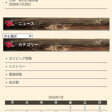
7/29 本日の海情報
2026年7月29日
ニュース
ニ
ュ
ー
カテゴリー
ス
ダイビング情報
ヒストリー
愛南情報
未分類
2016年7月
月
火
水
木
金
土
日
1
2
3