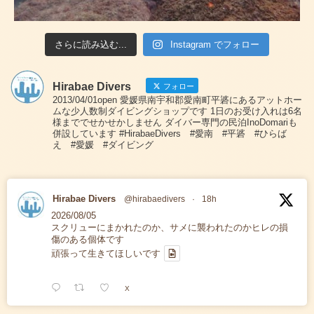
さらに読み込む...
Instagram でフォロー
Hirabae Divers
フォロー
2013/04/01open 愛媛県南宇和郡愛南町平碆にあるアットホー
ムな少人数制ダイビングショップです 1日のお受け入れは6名
様まででせかせかしません ダイバー専門の民泊InoDomariも
併設しています #HirabaeDivers #愛南 #平碆 #ひらば
え #愛媛 #ダイビング
Hirabae Divers
@hirabaedivers
·
18h
2026/08/05
スクリューにまかれたのか、サメに襲われたのかヒレの損
傷のある個体です
頑張って生きてほしいです
X