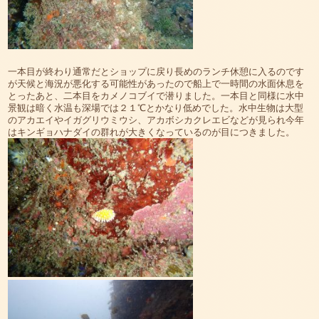
一本目が終わり通常だとショップに戻り長めのランチ休憩に入るのです
が天候と海況が悪化する可能性があったので船上で一時間の水面休息を
とったあと、二本目をカメノコブイで潜りました。一本目と同様に水中
景観は暗く水温も深場では２１℃とかなり低めでした。水中生物は大型
のアカエイやイガグリウミウシ、アカボシカクレエビなどが見られ今年
はキンギョハナダイの群れが大きくなっているのが目につきました。