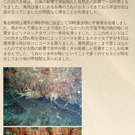
この日の天候は、台風の影響で突如現れた低気圧の影響で一日中雨とな
りました。海況は遠くにある台風のうねりが入ってきており岸辺付近は
波が立っていましたが問題なく潜ることが出来ました。
集合時間は通常の9時半頃に設定して10時過ぎ頃に平碆港を出港しまし
た。風がやんで潮もそこまで流れていなかったので塩子島の南の端に位
置するビックロックタウンで一本目を潜りました。ここのポイントは二
つの大きな隠れ根を流れによってコースを変えるスタイルですが今日は
通常通り時計回りにコースを取りました。透明度はそこまで悪くはなか
ったのですが大雨の影響で水中が暗く８ｍ前後しか見通すことしか出来
ませんでした。うねりと水中が暗いということで多くのイセエビが顔を
出しており他の甲殻類も見られました。