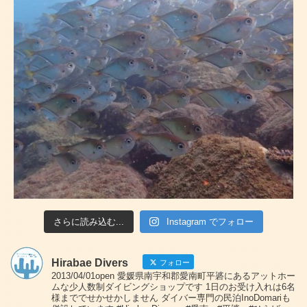
さらに読み込む...
Instagram でフォロー
Hirabae Divers
フォロー
2013/04/01open 愛媛県南宇和郡愛南町平碆にあるアットホー
ムな少人数制ダイビングショップです 1日のお受け入れは6名
様まででせかせかしません ダイバー専門の民泊InoDomariも