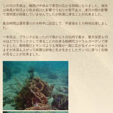
この日の天候は、梅雨の中休みで青空の広がる快晴になりました。海況
は南風が前日より吹き続けた影響でうねりが若干あり、連日の雨の影響
で透明度が回復していませんでしたが快適に潜ることが出来ました。
集合時間は通常通りの９時半に設定して、平碆港を１０時頃出港しまし
た。
一本目は、ブランクがあったので港から５分以内で着き、最大深度も15
ｍほどでリラックスして潜ることの出来る鯖網代コーラルガーデンで潜
りました。春時期だとサンゴよりも海藻が一面に広がるイメージがあり
ますが水温も上がって綺麗な砂地と生き生きとしたサンゴに居つく生物
が見ることが出来ました。