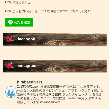
LINE＠始めました
LINEからお問い合わせ、ご予約可能ですのでご利用ください
facebook
instagram
hirabaedivers
2013/04/01open
愛媛県愛南町平碆(ひらばえ)にあるアットホ
ームな少人数制のダイビングショップです
バラエティ豊かな
愛南町内海塩子島周辺をご案内
ファンダイビングは6名様ま
でのお受け入れ
ダイバー専門民泊 InoDomari(イノドマリ)も
併設しています
#hirabaedivers