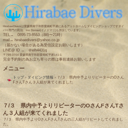
HirabaeDiversは愛媛県南宇和郡愛南町平碆にあるアットホームなダイビングショップですダイ
バー専門の民泊 Ino Domari(イノドマリ)も併設しています。
TEL→ 0895-73-8553（8時〜21時）
mail→ hirabaedivers@yahoo.co.jp
（届かない場合がある為受信設定お願いします）
LINE@ ID → ＠elh4431q
〒798-3704 愛媛県南宇和郡愛南町平碆141-1
完全予約制の為お立ち寄りの際は事前連絡お願いします
メニュー
コ
トップ
›
ダイビング情報
›
７/３ 県内中予よりリピーターのOさん
ン
FさんTさん３人組が来てくれました
テ
ン
ツ
へ
ス
７/３ 県内中予よりリピーターのOさんFさんTさ
キ
ん３人組が来てくれました
ッ
プ
７/３ 県内中予よりOさんFさんTさんの三人組がリピートしてくれまし
た。