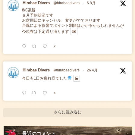
Hirabae Divers
@hirabaedivers
·
6 8月
8/6更新
８月予約状況です
お盆周辺にキャンセル、変更がでております
台風による影響でポイント制限はかかるかもしれませんが
今現在は予定通り潜ります
X
Hirabae Divers
@hirabaedivers
·
26 4月
今日も1日お疲れ様でした
X
さらに読み込む
最近のコメント