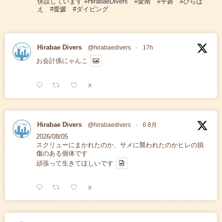
併設しています #HirabaeDivers #愛南 #平碆 #ひらば
え #愛媛 #ダイビング
Hirabae Divers
@hirabaedivers
·
17h
お会計係にゃんこ
X
Hirabae Divers
@hirabaedivers
·
6 8月
2026/08/05
スクリューにまかれたのか、サメに襲われたのかヒレの損
傷のある個体です
頑張って生きてほしいです
X