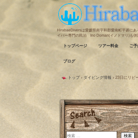
HirabaeDiversは愛媛県南宇和郡愛南町平
イバー専門の民泊 Ino Domari(イノドマリ)
トップページ
ツアー料金
ご予
ブログ
トップ
›
ダイビング情報
›
23日にリ