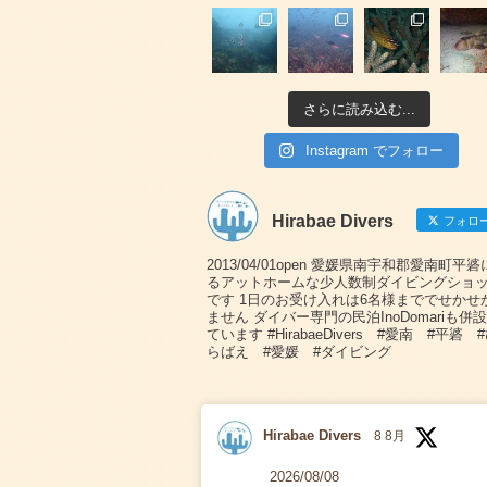
さらに読み込む...
Instagram でフォロー
Hirabae Divers
フォロ
2013/04/01open 愛媛県南宇和郡愛南町平
るアットホームな少人数制ダイビングショ
です 1日のお受け入れは6名様まででせかせ
ません ダイバー専門の民泊InoDomariも併
ています #HirabaeDivers #愛南 #平碆 
らばえ #愛媛 #ダイビング
Hirabae Divers
8 8月
2026/08/08