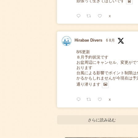
頑張って生きてほしいです
X
Hirabae Divers
6 8月
8/6更新
８月予約状況です
お盆周辺にキャンセル、変更がで
おります
台風による影響でポイント制限は
かるかもしれませんが今現在は予
通り潜ります
X
さらに読み込む