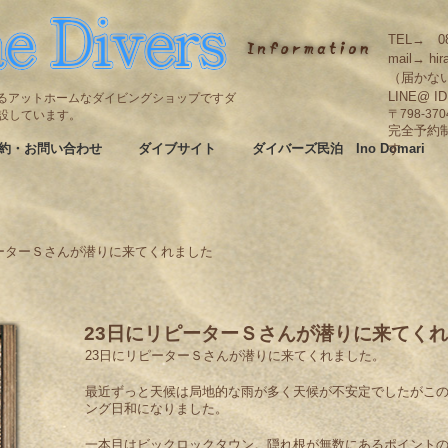
TEL→ 08
mail→ hir
（届かな
LINE@ I
碆にあるアットホームなダイビングショップですダ
も併設しています。
〒798-3
完全予約
約・お問い合わせ
ダイブサイト
ダイバーズ民泊 Ino Domari
す
ピーターＳさんが潜りに来てくれました
23日にリピーターＳさんが潜りに来てく
23日にリピーターＳさんが潜りに来てくれました。
最近ずっと天候は局地的な雨が多く天候が不安定でしたがこ
ング日和になりました。
一本目はビックロックタウン。隠れ根が無数にあるポイント