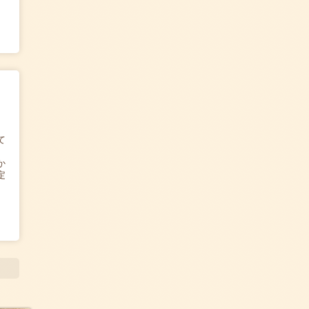
て
か
定