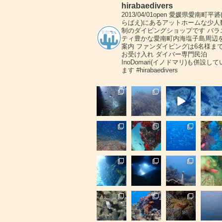
hirabaedivers
2013/04/01open
愛媛県愛南町平碆
らばえ)にあるアットホームな少人
制のダイビングショップです
バラ
ティ豊かな愛南町内海塩子島周辺
案内
ファンダイビングは6名様ま
お受け入れ
ダイバー専門民泊
InoDomari(イノドマリ)も併設して
ます
#hirabaedivers