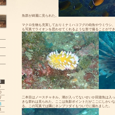
魚群が綺麗に見られた。
マクロ生物も充実しておりミナミハコフグの幼魚やウミウシ
も写真でライオンを思わせてくれるような形で撮ることがで
日
3
0
二本目はノースチャネル。潮が入ってないせいか回遊魚は入
7
きな群れは見られた。ここは魚影ポイントだがここにしかい
4
る。この写真では隣にネンブツダイもついでに撮れました。
1