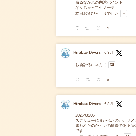
侮るなかれの内湾ポイント
なんちゃってセノーテ
本日お魚びっしりでした
X
Hirabae Divers
6 8月
お会計係にゃんこ
X
Hirabae Divers
6 8月
2026/08/05
スクリューにまかれたのか、サメ
襲われたのかヒレの損傷のある個
です