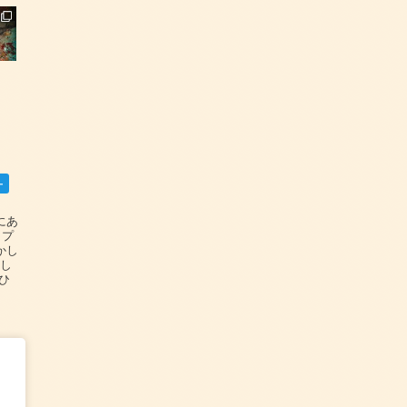
ー
碆にあ
ップ
かし
設し
#ひ