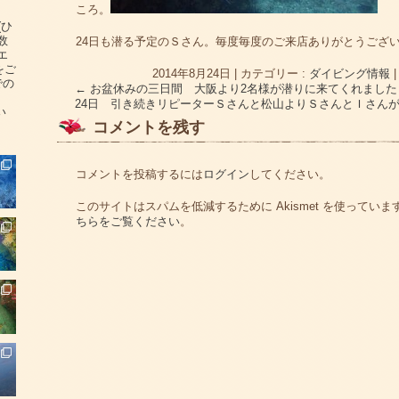
ころ。
(ひ
数
24日も潜る予定のＳさん。毎度毎度のご来店ありがとうござ
エ
をご
2014年8月24日
|
カテゴリー :
ダイビング情報
での
←
お盆休みの三日間 大阪より2名様が潜りに来てくれました
24日 引き続きリピーターＳさんと松山よりＳさんとＩさん
い
コメントを残す
コメントを投稿するには
ログイン
してください。
このサイトはスパムを低減するために Akismet を使っていま
ちらをご覧ください
。