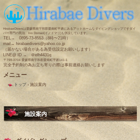
HirabaeDiversは愛媛県南宇和郡愛南町平碆にあるアットホームなダイビングショップですダイ
バー専門の民泊 Ino Domari(イノドマリ)も併設しています。
TEL→ 0895-73-8553（8時〜21時）
mail→ hirabaedivers@yahoo.co.jp
（届かない場合がある為受信設定お願いします）
LINE@ ID → ＠elh4431q
〒798-3704 愛媛県南宇和郡愛南町平碆141-1
完全予約制の為お立ち寄りの際は事前連絡お願いします
メニュー
コ
トップ
›
施設案内
ン
テ
ン
ツ
へ
ス
施設案内
キ
ッ
プ