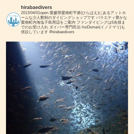
hirabaedivers
2013/04/01open
愛媛県愛南町平碆(ひらばえ)にあるアットホ
ームな少人数制のダイビングショップです
バラエティ豊かな
愛南町内海塩子島周辺をご案内
ファンダイビングは6名様ま
でのお受け入れ
ダイバー専門民泊 InoDomari(イノドマリ)も
併設しています
#hirabaedivers