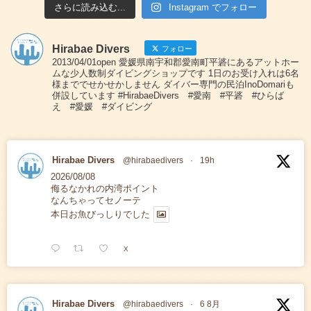
さらに読み込む...
Instagram でフォロー
Hirabae Divers
フォロー
2013/04/01open 愛媛県南宇和郡愛南町平碆にあるアットホー
ムな少人数制ダイビングショップです 1日のお受け入れは6名
様まででせかせかしません ダイバー専門の民泊InoDomariも
併設しています #HirabaeDivers #愛南 #平碆 #ひらば
え #愛媛 #ダイビング
Hirabae Divers
@hirabaedivers
·
19h
2026/08/08
侮るなかれの内湾ポイント
なんちゃってセノーテ
本日お魚びっしりでした
X
Hirabae Divers
@hirabaedivers
·
6 8月