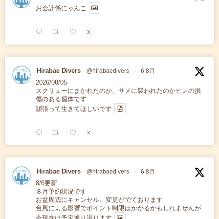
お会計係にゃんこ
X
Hirabae Divers
@hirabaedivers
·
6 8月
2026/08/05
スクリューにまかれたのか、サメに襲われたのかヒレの損
傷のある個体です
頑張って生きてほしいです
X
Hirabae Divers
@hirabaedivers
·
6 8月
8/6更新
８月予約状況です
お盆周辺にキャンセル、変更がでております
台風による影響でポイント制限はかかるかもしれませんが
今現在は予定通り潜ります