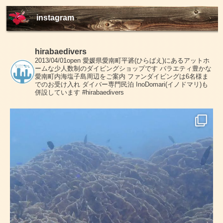
instagram
hirabaedivers
2013/04/01open
愛媛県愛南町平碆(ひらばえ)にあるアットホ
ームな少人数制のダイビングショップです
バラエティ豊かな
愛南町内海塩子島周辺をご案内
ファンダイビングは6名様ま
でのお受け入れ
ダイバー専門民泊 InoDomari(イノドマリ)も
併設しています
#hirabaedivers