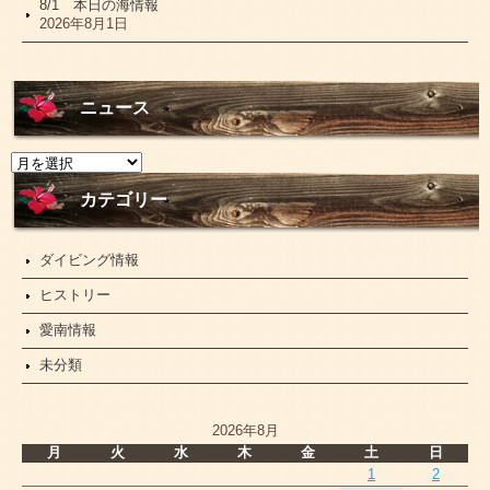
8/1 本日の海情報
2026年8月1日
ニュース
ニ
ュ
ー
カテゴリー
ス
ダイビング情報
ヒストリー
愛南情報
未分類
2026年8月
月
火
水
木
金
土
日
1
2