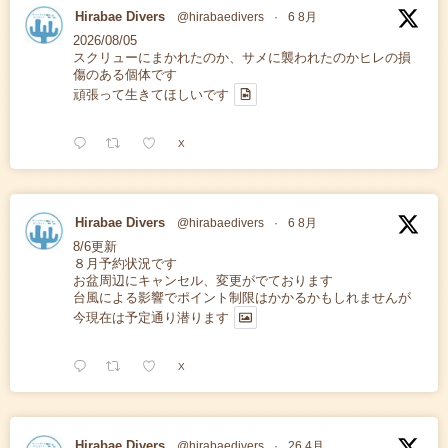
Hirabae Divers
@hirabaedivers
·
6 8月
2026/08/05
スクリューにまかれたのか、サメに襲われたのかヒレの損
傷のある個体です
頑張って生きてほしいです
X
Hirabae Divers
@hirabaedivers
·
6 8月
8/6更新
８月予約状況です
お盆周辺にキャンセル、変更がでております
台風による影響でポイント制限はかかるかもしれませんが
今現在は予定通り潜ります
X
Hirabae Divers
@hirabaedivers
·
26 4月