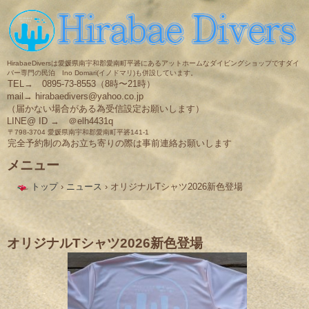
HirabaeDiversは愛媛県南宇和郡愛南町平碆にあるアットホームなダイビングショップですダイ
バー専門の民泊 Ino Domari(イノドマリ)も併設しています。
TEL→ 0895-73-8553（8時〜21時）
mail→ hirabaedivers@yahoo.co.jp
（届かない場合がある為受信設定お願いします）
LINE@ ID → ＠elh4431q
〒798-3704 愛媛県南宇和郡愛南町平碆141-1
完全予約制の為お立ち寄りの際は事前連絡お願いします
メニュー
コ
トップ
›
ニュース
›
オリジナルTシャツ2026新色登場
ン
テ
ン
ツ
へ
オリジナルTシャツ2026新色登場
ス
キ
ッ
プ