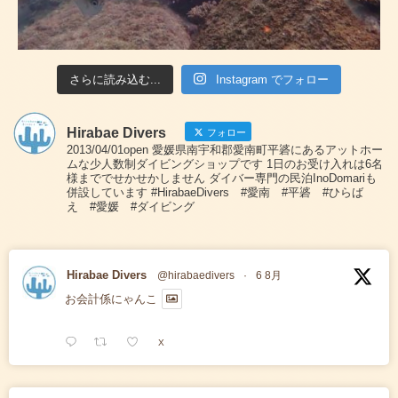
さらに読み込む...
Instagram でフォロー
Hirabae Divers
フォロー
2013/04/01open 愛媛県南宇和郡愛南町平碆にあるアットホー
ムな少人数制ダイビングショップです 1日のお受け入れは6名
様まででせかせかしません ダイバー専門の民泊InoDomariも
併設しています #HirabaeDivers #愛南 #平碆 #ひらば
え #愛媛 #ダイビング
Hirabae Divers
@hirabaedivers
·
6 8月
お会計係にゃんこ
X