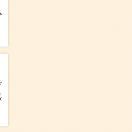
に
体
て
か
定