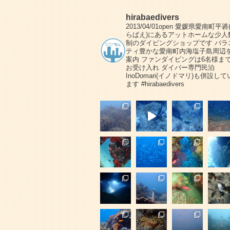
hirabaedivers
2013/04/01open
愛媛県愛南町平碆
らばえ)にあるアットホームな少人
制のダイビングショップです
バラ
ティ豊かな愛南町内海塩子島周辺
案内
ファンダイビングは6名様ま
お受け入れ
ダイバー専門民泊
InoDomari(イノドマリ)も併設して
ます
#hirabaedivers