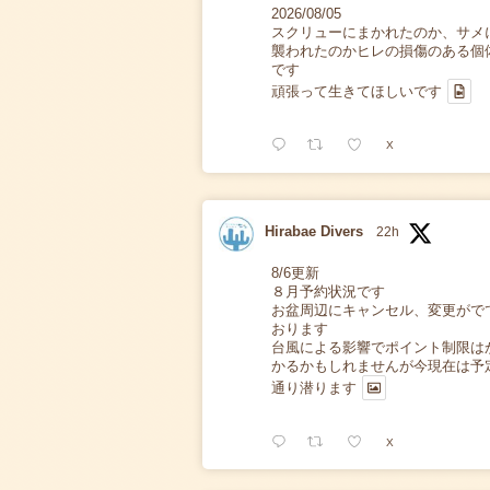
2026/08/05
スクリューにまかれたのか、サメ
襲われたのかヒレの損傷のある個
です
頑張って生きてほしいです
X
Hirabae Divers
22h
8/6更新
８月予約状況です
お盆周辺にキャンセル、変更がで
おります
台風による影響でポイント制限は
かるかもしれませんが今現在は予
通り潜ります
X