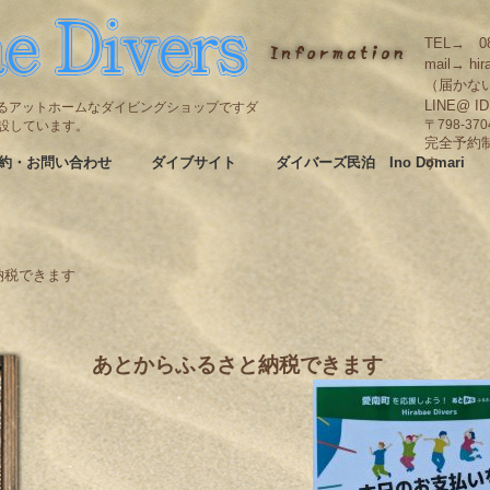
TEL→ 08
mail→ hir
（届かな
LINE@ I
碆にあるアットホームなダイビングショップですダ
も併設しています。
〒798-3
完全予約
約・お問い合わせ
ダイブサイト
ダイバーズ民泊 Ino Domari
す
納税できます
あとからふるさと納税できます