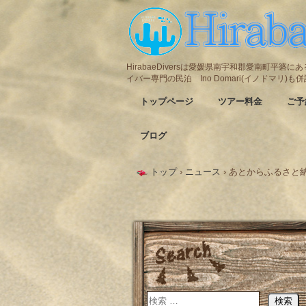
HirabaeDiversは愛媛県南宇和郡愛南町平
イバー専門の民泊 Ino Domari(イノドマリ)
トップページ
ツアー料金
ご予
ブログ
トップ
›
ニュース
›
あとからふるさと