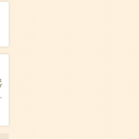
は
ず
し