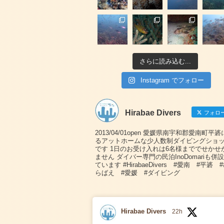
さらに読み込む...
Instagram でフォロー
Hirabae Divers
フォロ
2013/04/01open 愛媛県南宇和郡愛南町平
るアットホームな少人数制ダイビングショ
です 1日のお受け入れは6名様まででせかせ
ません ダイバー専門の民泊InoDomariも併
ています #HirabaeDivers #愛南 #平碆 
らばえ #愛媛 #ダイビング
Hirabae Divers
22h