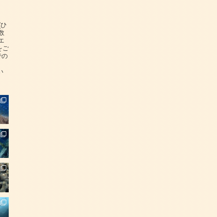
(ひ
数
エ
をご
での
い