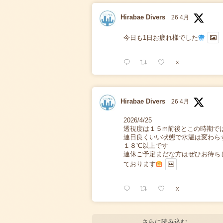
Hirabae Divers
26 4月
今日も1日お疲れ様でした
X
Hirabae Divers
26 4月
2026/4/25
透視度は１５m前後とこの時期で
連日良くいい状態で水温は変わら
１８℃以上です
連休ご予定まだな方はぜひお待ち
ております
X
さらに読み込む