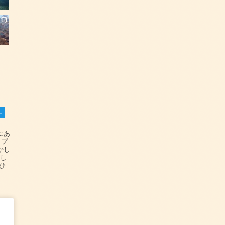
ー
碆にあ
ップ
かし
設し
#ひ