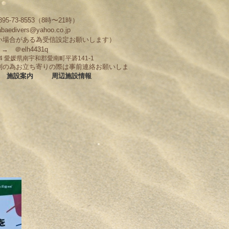
95-73-8553（8時〜21時）
abaedivers@yahoo.co.jp
い場合がある為受信設定お願いします）
D → ＠elh4431q
704 愛媛県南宇和郡愛南町平碆141-1
制の為お立ち寄りの際は事前連絡お願いしま
施設案内
周辺施設情報