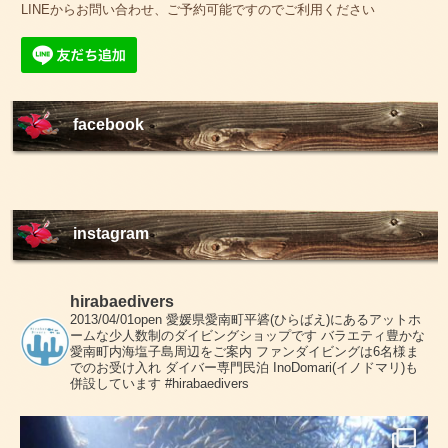
LINEからお問い合わせ、ご予約可能ですのでご利用ください
facebook
instagram
hirabaedivers
2013/04/01open
愛媛県愛南町平碆(ひらばえ)にあるアットホ
ームな少人数制のダイビングショップです
バラエティ豊かな
愛南町内海塩子島周辺をご案内
ファンダイビングは6名様ま
でのお受け入れ
ダイバー専門民泊 InoDomari(イノドマリ)も
併設しています
#hirabaedivers