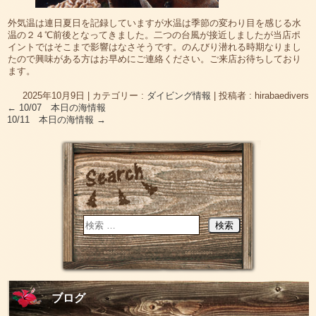
外気温は連日夏日を記録していますが水温は季節の変わり目を感じる水
温の２４℃前後となってきました。二つの台風が接近しましたが当店ポ
イントではそこまで影響はなさそうです。のんびり潜れる時期なりまし
たので興味がある方はお早めにご連絡ください。ご来店お待ちしており
ます。
2025年10月9日
|
カテゴリー :
ダイビング情報
|
投稿者 : hirabaedivers
←
10/07 本日の海情報
10/11 本日の海情報
→
ブログ