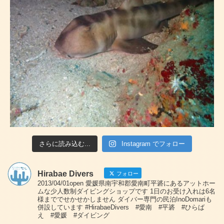
さらに読み込む...
Instagram でフォロー
Hirabae Divers
フォロー
2013/04/01open 愛媛県南宇和郡愛南町平碆にあるアットホー
ムな少人数制ダイビングショップです 1日のお受け入れは6名
様まででせかせかしません ダイバー専門の民泊InoDomariも
併設しています #HirabaeDivers #愛南 #平碆 #ひらば
え #愛媛 #ダイビング