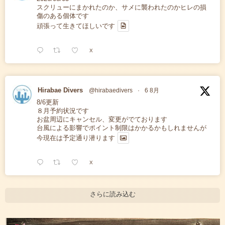
スクリューにまかれたのか、サメに襲われたのかヒレの損
傷のある個体です
頑張って生きてほしいです
X
Hirabae Divers
@hirabaedivers
·
6 8月
8/6更新
８月予約状況です
お盆周辺にキャンセル、変更がでております
台風による影響でポイント制限はかかるかもしれませんが
今現在は予定通り潜ります
X
さらに読み込む