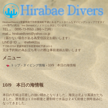
HirabaeDiversは愛媛県南宇和郡愛南町平碆にあるアットホームなダイビングショップですダイ
バー専門の民泊 Ino Domari(イノドマリ)も併設しています。
TEL→ 0895-73-8553（8時〜21時）
mail→ hirabaedivers@yahoo.co.jp
（届かない場合がある為受信設定お願いします）
LINE@ ID → ＠elh4431q
〒798-3704 愛媛県南宇和郡愛南町平碆141-1
完全予約制の為お立ち寄りの際は事前連絡お願いします
メニュー
コ
トップ
›
ダイビング情報
›
10/9 本日の海情報
ン
テ
ン
ツ
へ
10/9 本日の海情報
ス
キ
本日の天候は日差しの強い晴れとなりました。海況は北より風波がたち
ッ
ました。透視度は１０m前後と通常時で水温は２４℃前後と例年並みに
プ
なってきました。