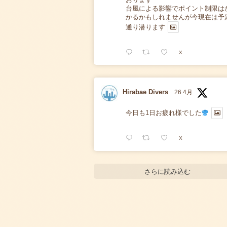
台風による影響でポイント制限は
かるかもしれませんが今現在は予
通り潜ります
X
Hirabae Divers
26 4月
今日も1日お疲れ様でした
X
さらに読み込む