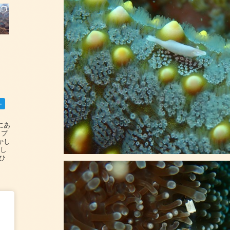
ー
碆にあ
ップ
かし
設し
#ひ