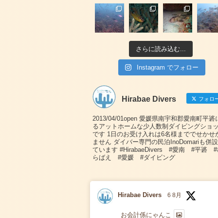
さらに読み込む...
Instagram でフォロー
Hirabae Divers
フォロ
2013/04/01open 愛媛県南宇和郡愛南町平
るアットホームな少人数制ダイビングショ
です 1日のお受け入れは6名様まででせかせ
ません ダイバー専門の民泊InoDomariも併
ています #HirabaeDivers #愛南 #平碆 
らばえ #愛媛 #ダイビング
Hirabae Divers
6 8月
お会計係にゃんこ