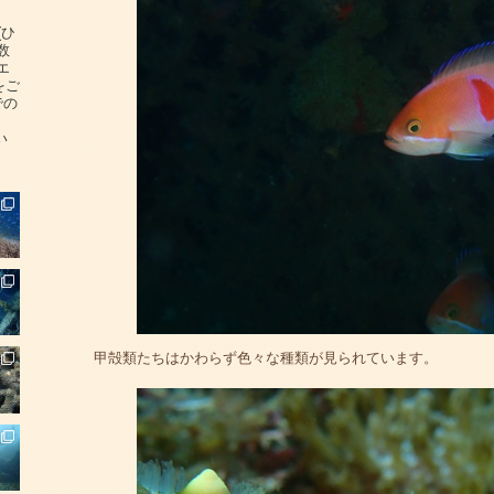
(ひ
数
エ
をご
での
い
甲殻類たちはかわらず色々な種類が見られています。