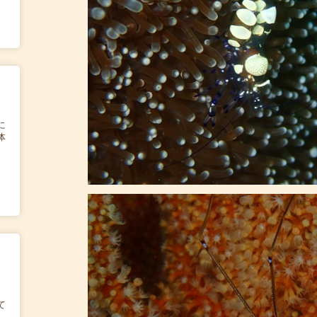
に
体
て