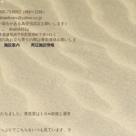
95-73-8553（8時〜21時）
abaedivers@yahoo.co.jp
い場合がある為受信設定お願いします）
D → ＠elh4431q
704 愛媛県南宇和郡愛南町平碆141-1
制の為お立ち寄りの際は事前連絡お願いしま
施設案内
周辺施設情報
たちました。透視度は１０m前後と通常
たっぷりでこちらをいつも見ています。ラ
す。