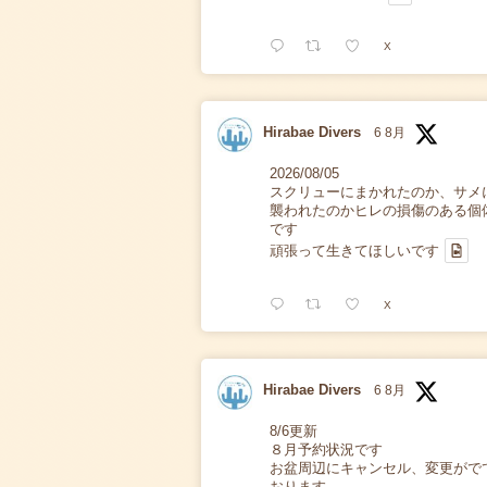
X
Hirabae Divers
6 8月
2026/08/05
スクリューにまかれたのか、サメ
襲われたのかヒレの損傷のある個
です
頑張って生きてほしいです
X
Hirabae Divers
6 8月
8/6更新
８月予約状況です
お盆周辺にキャンセル、変更がで
おります