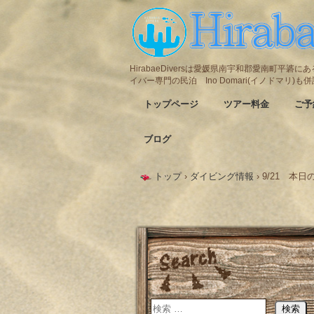
HirabaeDiversは愛媛県南宇和郡愛南町平
イバー専門の民泊 Ino Domari(イノドマリ)
トップページ
ツアー料金
ご予
ブログ
トップ
›
ダイビング情報
›
9/21 本日