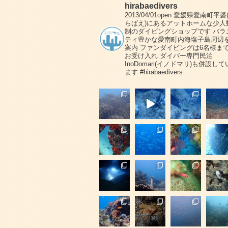
hirabaedivers
2013/04/01open
愛媛県愛南町平碆
らばえ)にあるアットホームな少人
制のダイビングショップです
バラ
ティ豊かな愛南町内海塩子島周辺
案内
ファンダイビングは6名様ま
お受け入れ
ダイバー専門民泊
InoDomari(イノドマリ)も併設して
ます
#hirabaedivers