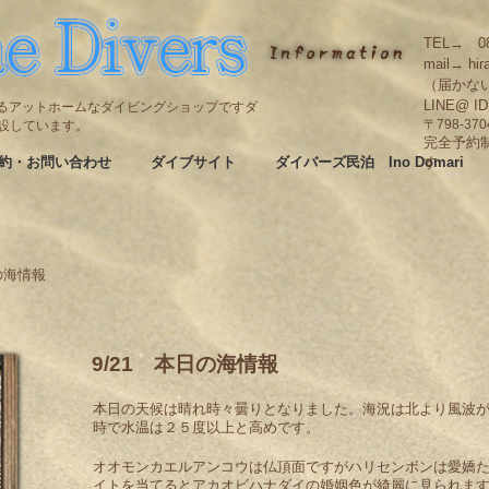
TEL→ 08
mail→ hir
（届かな
LINE@ I
碆にあるアットホームなダイビングショップですダ
も併設しています。
〒798-3
完全予約
約・お問い合わせ
ダイブサイト
ダイバーズ民泊 Ino Domari
す
の海情報
9/21 本日の海情報
本日の天候は晴れ時々曇りとなりました。海況は北より風波が
時で水温は２５度以上と高めです。
オオモンカエルアンコウは仏頂面ですがハリセンボンは愛嬌
イトを当てるとアカオビハナダイの婚姻色が綺麗に見られま