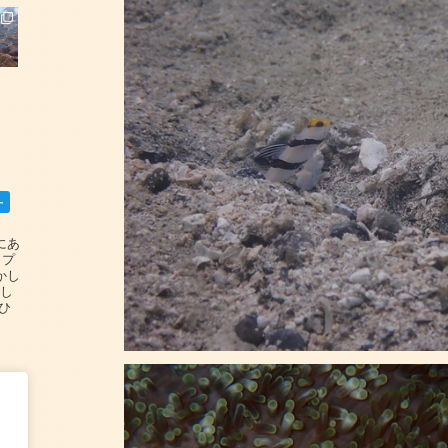
ー
碆にあ
ップ
かし
設し
#ひ