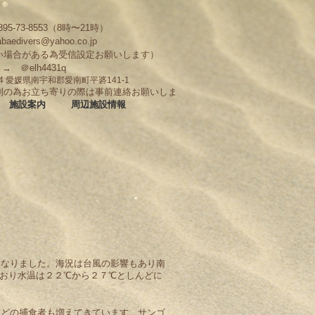
95-73-8553（8時〜21時）
abaedivers@yahoo.co.jp
い場合がある為受信設定お願いします）
D → ＠elh4431q
704 愛媛県南宇和郡愛南町平碆141-1
制の為お立ち寄りの際は事前連絡お願いしま
施設案内
周辺施設情報
になりました。海況は台風の影響もあり南
おり水温は２２℃から２７℃としんどに
などの捕食者も増えてきています。サンゴ