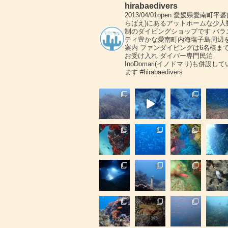
hirabaedivers
2013/04/01open
愛媛県愛南町平碆
らばえ)にあるアットホームな少人
制のダイビングショップです
バラ
ティ豊かな愛南町内海塩子島周辺
案内
ファンダイビングは6名様ま
お受け入れ
ダイバー専門民泊
InoDomari(イノドマリ)も併設して
ます
#hirabaedivers