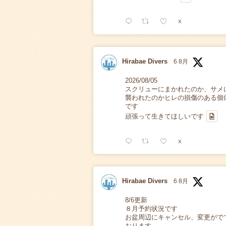
X
Hirabae Divers
6 8月
2026/08/05
スクリューにまかれたのか、サメ
襲われたのかヒレの損傷のある個
です
頑張って生きてほしいです
X
Hirabae Divers
6 8月
8/6更新
８月予約状況です
お盆周辺にキャンセル、変更がで
おります