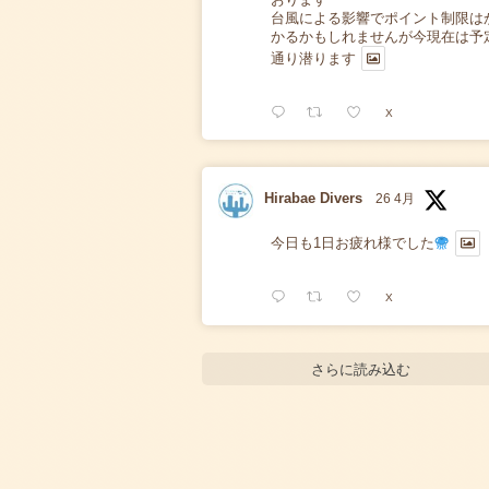
台風による影響でポイント制限は
かるかもしれませんが今現在は予
通り潜ります
X
Hirabae Divers
26 4月
今日も1日お疲れ様でした
X
さらに読み込む