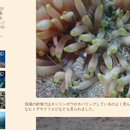
(ひ
数
エ
をご
での
い
浅場の砂地ではネジリンボウがホバリングしているのよく見
なヒトデヤドリエビなども見られました。