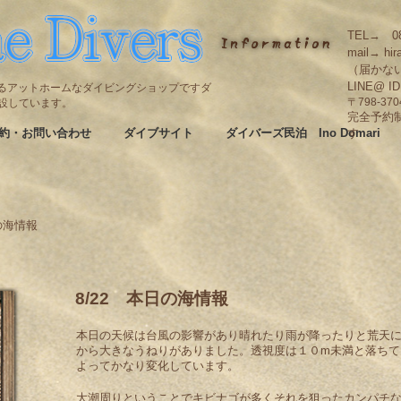
TEL→ 08
mail→ hir
（届かな
LINE@ I
碆にあるアットホームなダイビングショップですダ
も併設しています。
〒798-3
完全予約
約・お問い合わせ
ダイブサイト
ダイバーズ民泊 Ino Domari
す
の海情報
8/22 本日の海情報
本日の天候は台風の影響があり晴れたり雨が降ったりと荒天
から大きなうねりがありました。透視度は１０m未満と落ちて
よってかなり変化しています。
大潮周りということでキビナゴが多くそれを狙ったカンパチ