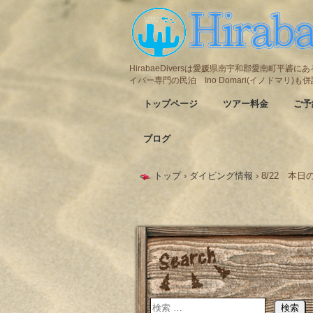
HirabaeDiversは愛媛県南宇和郡愛南町平
イバー専門の民泊 Ino Domari(イノドマリ)
トップページ
ツアー料金
ご予
ブログ
トップ
›
ダイビング情報
›
8/22 本日