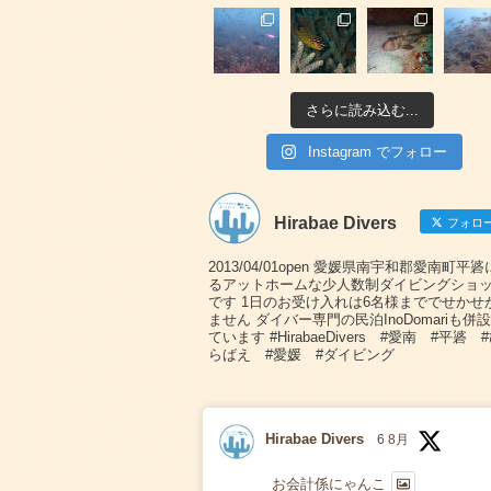
さらに読み込む...
Instagram でフォロー
Hirabae Divers
フォロ
2013/04/01open 愛媛県南宇和郡愛南町平
るアットホームな少人数制ダイビングショ
です 1日のお受け入れは6名様まででせかせ
ません ダイバー専門の民泊InoDomariも併
ています #HirabaeDivers #愛南 #平碆 
らばえ #愛媛 #ダイビング
Hirabae Divers
6 8月
お会計係にゃんこ