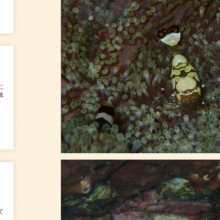
に
体
て