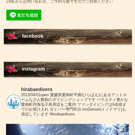
LINEからお問い合わせ、ご予約可能ですのでご利用ください
facebook
instagram
hirabaedivers
2013/04/01open
愛媛県愛南町平碆(ひらばえ)にあるアットホ
ームな少人数制のダイビングショップです
バラエティ豊かな
愛南町内海塩子島周辺をご案内
ファンダイビングは6名様ま
でのお受け入れ
ダイバー専門民泊 InoDomari(イノドマリ)も
併設しています
#hirabaedivers