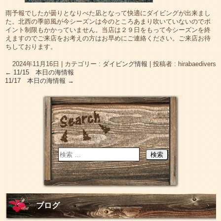
雨予報でしたが曇りとなりべた凪となって快適にダイビングが出来まし
た。北西の季節風が今シーズンは今のところあまり吹いていないのでポ
イント制限もかかっていません。当店は２９日をもって今シーズンを終
えますのでご来店をお考えの方はお早めにご連絡ください。ご来店お待
ちしております。
2024年11月16日
|
カテゴリー :
ダイビング情報
|
投稿者 : hirabaedivers
←
11/15 本日の海情報
11/17 本日の海情報
→
ブログ