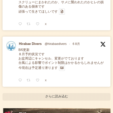
スクリューにまかれたのか、サメに襲われたのかヒレの損
傷のある個体です
頑張って生きてほしいです
X
Hirabae Divers
@hirabaedivers
·
6 8月
8/6更新
８月予約状況です
お盆周辺にキャンセル、変更がでております
台風による影響でポイント制限はかかるかもしれませんが
今現在は予定通り潜ります
X
さらに読み込む