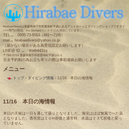
HirabaeDiversは愛媛県南宇和郡愛南町平碆にあるアットホームなダイビングショップですダイ
バー専門の民泊 Ino Domari(イノドマリ)も併設しています。
TEL→ 0895-73-8553（8時〜21時）
mail→ hirabaedivers@yahoo.co.jp
（届かない場合がある為受信設定お願いします）
LINE@ ID → ＠elh4431q
〒798-3704 愛媛県南宇和郡愛南町平碆141-1
完全予約制の為お立ち寄りの際は事前連絡お願いします
メニュー
コ
トップ
›
ダイビング情報
›
11/16 本日の海情報
ン
テ
ン
ツ
へ
11/16 本日の海情報
ス
キ
本日の天候は一日を通して曇りとなりました。海況はほぼ無風でべた凪
ッ
となりました。透視度は１０m前後と通常時、水温は２３℃前後と変っ
プ
ていません。