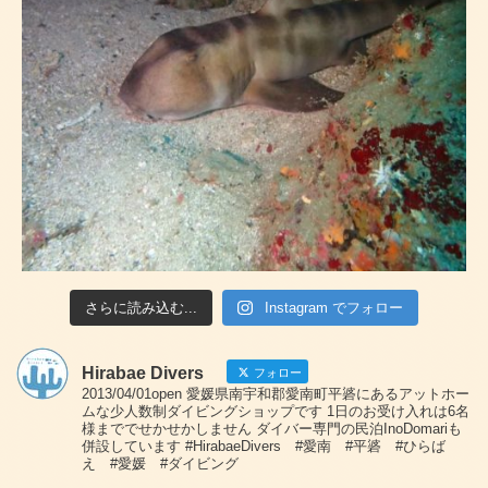
さらに読み込む...
Instagram でフォロー
Hirabae Divers
フォロー
2013/04/01open 愛媛県南宇和郡愛南町平碆にあるアットホー
ムな少人数制ダイビングショップです 1日のお受け入れは6名
様まででせかせかしません ダイバー専門の民泊InoDomariも
併設しています #HirabaeDivers #愛南 #平碆 #ひらば
え #愛媛 #ダイビング