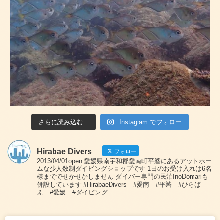
さらに読み込む...
Instagram でフォロー
Hirabae Divers
フォロー
2013/04/01open 愛媛県南宇和郡愛南町平碆にあるアットホー
ムな少人数制ダイビングショップです 1日のお受け入れは6名
様まででせかせかしません ダイバー専門の民泊InoDomariも
併設しています #HirabaeDivers #愛南 #平碆 #ひらば
え #愛媛 #ダイビング