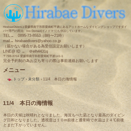
HirabaeDiversは愛媛県南宇和郡愛南町平碆にあるアットホームなダイビングショップですダイ
バー専門の民泊 Ino Domari(イノドマリ)も併設しています。
TEL→ 0895-73-8553（8時〜21時）
mail→ hirabaedivers@yahoo.co.jp
（届かない場合がある為受信設定お願いします）
LINE@ ID → ＠elh4431q
〒798-3704 愛媛県南宇和郡愛南町平碆141-1
完全予約制の為お立ち寄りの際は事前連絡お願いします
メニュー
コ
トップ
›
未分類
›
11/4 本日の海情報
ン
テ
ン
ツ
へ
11/4 本日の海情報
ス
キ
本日の天候は秋晴れとなりました。海況もべた凪となり最高のダイビン
ッ
グ日和となりました。透視度は１０m前後と通常時で水温は２４℃前後
プ
とまだ下がっていません。