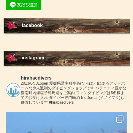
facebook
instagram
hirabaedivers
2013/04/01open
愛媛県愛南町平碆(ひらばえ)にあるアットホ
ームな少人数制のダイビングショップです
バラエティ豊かな
愛南町内海塩子島周辺をご案内
ファンダイビングは6名様ま
でのお受け入れ
ダイバー専門民泊 InoDomari(イノドマリ)も
併設しています
#hirabaedivers