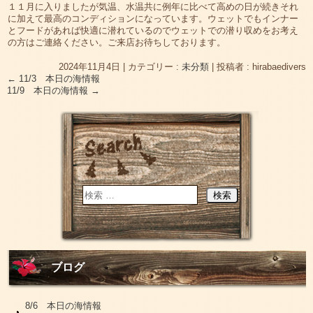
１１月に入りましたが気温、水温共に例年に比べて高めの日が続きそれ
に加えて最高のコンディションになっています。ウェットでもインナー
とフードがあれば快適に潜れているのでウェットでの潜り収めをお考え
の方はご連絡ください。ご来店お待ちしております。
2024年11月4日
|
カテゴリー :
未分類
|
投稿者 : hirabaedivers
←
11/3 本日の海情報
11/9 本日の海情報
→
ブログ
8/6 本日の海情報