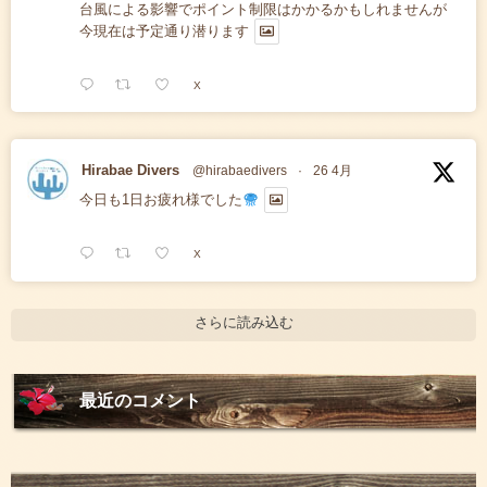
台風による影響でポイント制限はかかるかもしれませんが
今現在は予定通り潜ります
X
Hirabae Divers
@hirabaedivers
·
26 4月
今日も1日お疲れ様でした
X
さらに読み込む
最近のコメント