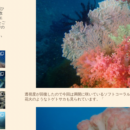
(ひ
数
エ
をご
での
い
透視度が回復したので今回は満開に咲いているソフトコーラ
花火のようなトゲトサカも見られています。「