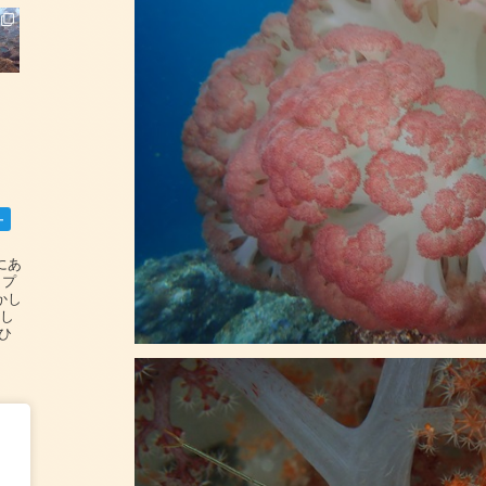
ー
碆にあ
ップ
かし
設し
#ひ