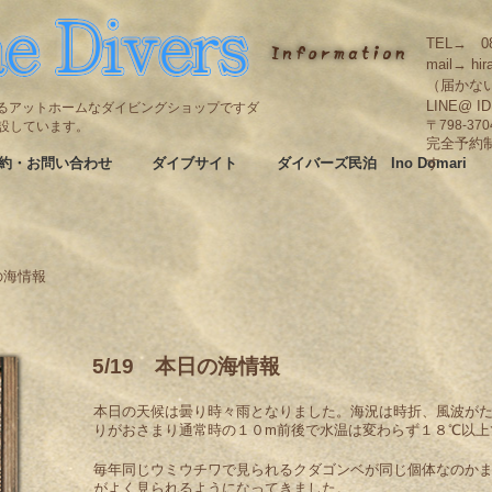
TEL→ 08
mail→ hir
（届かな
LINE@ I
碆にあるアットホームなダイビングショップですダ
も併設しています。
〒798-3
完全予約
約・お問い合わせ
ダイブサイト
ダイバーズ民泊 Ino Domari
す
の海情報
5/19 本日の海情報
本日の天候は曇り時々雨となりました。海況は時折、風波が
りがおさまり通常時の１０m前後で水温は変わらず１８℃以上
毎年同じウミウチワで見られるクダゴンベが同じ個体なのか
がよく見られるようになってきました。