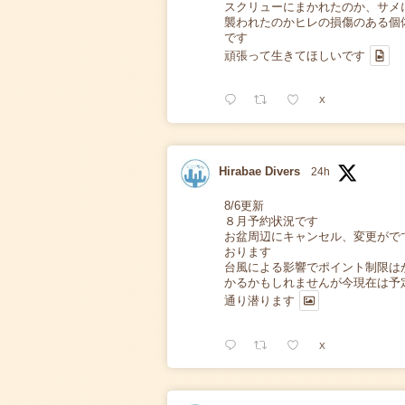
スクリューにまかれたのか、サメ
襲われたのかヒレの損傷のある個
です
頑張って生きてほしいです
X
Hirabae Divers
24h
8/6更新
８月予約状況です
お盆周辺にキャンセル、変更がで
おります
台風による影響でポイント制限は
かるかもしれませんが今現在は予
通り潜ります
X