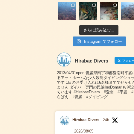
さらに読み込む...
Instagram でフォロー
Hirabae Divers
フォロ
2013/04/01open 愛媛県南宇和郡愛南町平
るアットホームな少人数制ダイビングショ
です 1日のお受け入れは6名様まででせかせ
ません ダイバー専門の民泊InoDomariも併
ています #HirabaeDivers #愛南 #平碆 
らばえ #愛媛 #ダイビング
Hirabae Divers
24h
2026/08/05