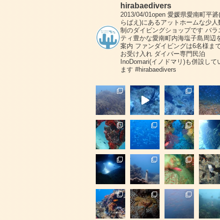
hirabaedivers
2013/04/01open
愛媛県愛南町平碆
らばえ)にあるアットホームな少人
制のダイビングショップです
バラ
ティ豊かな愛南町内海塩子島周辺
案内
ファンダイビングは6名様ま
お受け入れ
ダイバー専門民泊
InoDomari(イノドマリ)も併設して
ます
#hirabaedivers