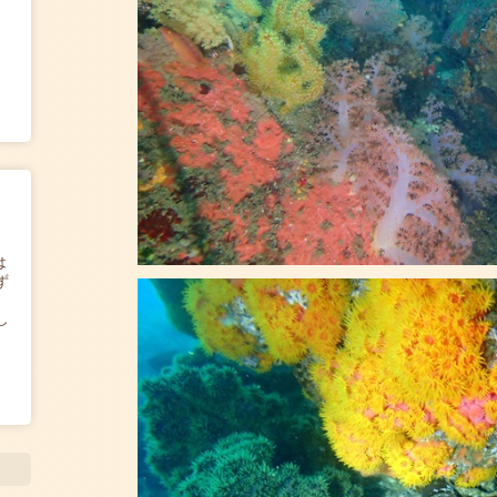
は
ず
し