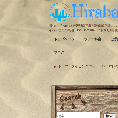
HirabaeDiversは愛媛県南宇和郡愛南町平
イバー専門の民泊 Ino Domari(イノドマリ)
トップページ
ツアー料金
ご予
ブログ
トップ
›
ダイビング情報
›
5/19 本日