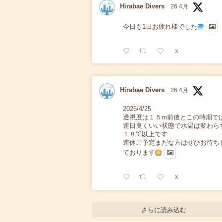
Hirabae Divers
26 4月
今日も1日お疲れ様でした
X
Hirabae Divers
26 4月
2026/4/25
透視度は１５m前後とこの時期で
連日良くいい状態で水温は変わら
１８℃以上です
連休ご予定まだな方はぜひお待ち
ております
X
さらに読み込む