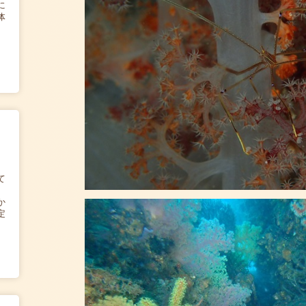
に
体
て
か
定