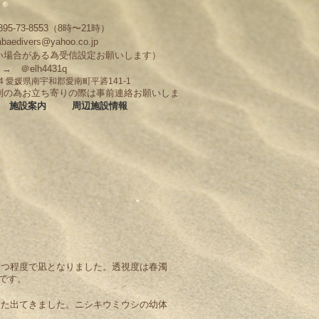
95-73-8553（8時〜21時）
abaedivers@yahoo.co.jp
い場合がある為受信設定お願いします）
D → ＠elh4431q
704 愛媛県南宇和郡愛南町平碆141-1
制の為お立ち寄りの際は事前連絡お願いしま
施設案内
周辺施設情報
たつ程度で凪となりました。透視度は春濁
です。
また出てきました。ニシキウミウシの幼体