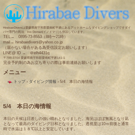
HirabaeDiversは愛媛県南宇和郡愛南町平碆にあるアットホームなダイビングショップですダイ
バー専門の民泊 Ino Domari(イノドマリ)も併設しています。
TEL→ 0895-73-8553（8時〜21時）
mail→ hirabaedivers@yahoo.co.jp
（届かない場合がある為受信設定お願いします）
LINE@ ID → ＠elh4431q
〒798-3704 愛媛県南宇和郡愛南町平碆141-1
完全予約制の為お立ち寄りの際は事前連絡お願いします
メニュー
コ
トップ
›
ダイビング情報
›
5/4 本日の海情報
ン
テ
ン
ツ
へ
5/4 本日の海情報
ス
キ
本日の天候は日差しの強い晴れとなりました。海況はほぼ無風となり凪
ッ
となって最高のダイビング日和となりました。透視度は10ｍ前後と通常
プ
時で水温は１８℃以上と安定しています。