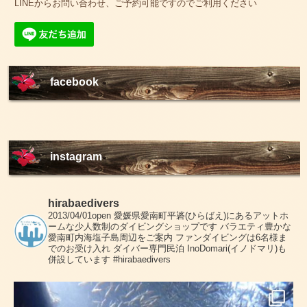
LINEからお問い合わせ、ご予約可能ですのでご利用ください
facebook
instagram
hirabaedivers
2013/04/01open
愛媛県愛南町平碆(ひらばえ)にあるアットホ
ームな少人数制のダイビングショップです
バラエティ豊かな
愛南町内海塩子島周辺をご案内
ファンダイビングは6名様ま
でのお受け入れ
ダイバー専門民泊 InoDomari(イノドマリ)も
併設しています
#hirabaedivers