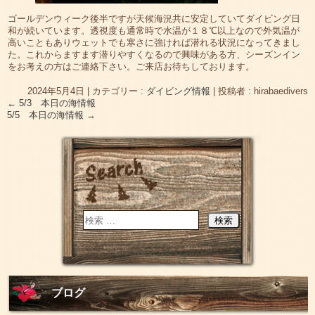
ゴールデンウィーク後半ですが天候海況共に安定していてダイビング日
和が続いています。透視度も通常時で水温が１８℃以上なので外気温が
高いこともありウェットでも寒さに強ければ潜れる状況になってきまし
た。これからますます潜りやすくなるので興味がある方、シーズンイン
をお考えの方はご連絡下さい。ご来店お待ちしております。
2024年5月4日
|
カテゴリー :
ダイビング情報
|
投稿者 : hirabaedivers
←
5/3 本日の海情報
5/5 本日の海情報
→
ブログ