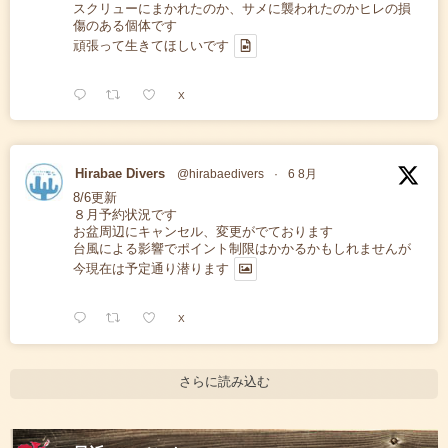
スクリューにまかれたのか、サメに襲われたのかヒレの損
傷のある個体です
頑張って生きてほしいです
X
Hirabae Divers
@hirabaedivers
·
6 8月
8/6更新
８月予約状況です
お盆周辺にキャンセル、変更がでております
台風による影響でポイント制限はかかるかもしれませんが
今現在は予定通り潜ります
X
さらに読み込む