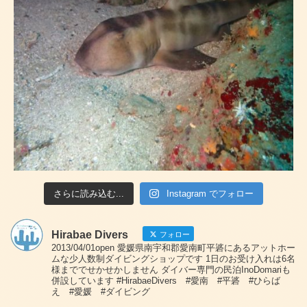
さらに読み込む...
Instagram でフォロー
Hirabae Divers
フォロー
2013/04/01open 愛媛県南宇和郡愛南町平碆にあるアットホー
ムな少人数制ダイビングショップです 1日のお受け入れは6名
様まででせかせかしません ダイバー専門の民泊InoDomariも
併設しています #HirabaeDivers #愛南 #平碆 #ひらば
え #愛媛 #ダイビング