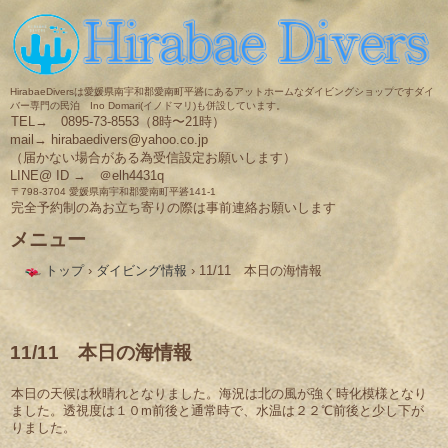
HirabaeDiversは愛媛県南宇和郡愛南町平碆にあるアットホームなダイビングショップですダイ
バー専門の民泊 Ino Domari(イノドマリ)も併設しています。
TEL→ 0895-73-8553（8時〜21時）
mail→ hirabaedivers@yahoo.co.jp
（届かない場合がある為受信設定お願いします）
LINE@ ID → ＠elh4431q
〒798-3704 愛媛県南宇和郡愛南町平碆141-1
完全予約制の為お立ち寄りの際は事前連絡お願いします
メニュー
コ
トップ
›
ダイビング情報
›
11/11 本日の海情報
ン
テ
ン
ツ
へ
11/11 本日の海情報
ス
キ
本日の天候は秋晴れとなりました。海況は北の風が強く時化模様となり
ッ
ました。透視度は１０m前後と通常時で、水温は２２℃前後と少し下が
プ
りました。