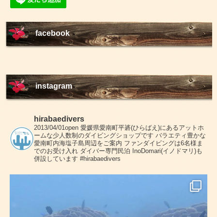
facebook
instagram
hirabaedivers
2013/04/01open
愛媛県愛南町平碆(ひらばえ)にあるアットホ
ームな少人数制のダイビングショップです
バラエティ豊かな
愛南町内海塩子島周辺をご案内
ファンダイビングは6名様ま
でのお受け入れ
ダイバー専門民泊 InoDomari(イノドマリ)も
併設しています
#hirabaedivers