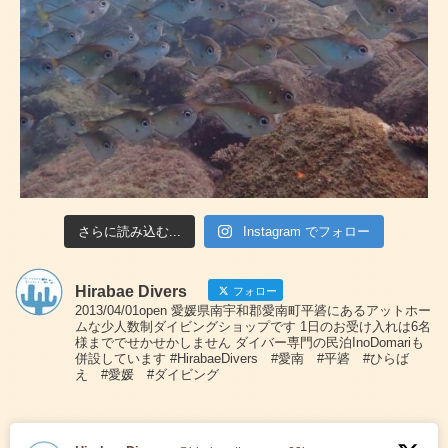
さらに読み込む...
Instagram でフォロー
Hirabae Divers
フォロー
2013/04/01open 愛媛県南宇和郡愛南町平碆にあるアットホー
ムな少人数制ダイビングショップです 1日のお受け入れは6名
様まででせかせかしません ダイバー専門の民泊InoDomariも
併設しています #HirabaeDivers #愛南 #平碆 #ひらば
え #愛媛 #ダイビング