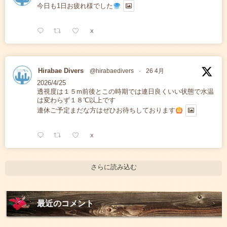
今日も1日お疲れ様でした
X
Hirabae Divers
@hirabaedivers
·
26 4月
2026/4/25
透視度は１５m前後とこの時期では連日良くいい状態で水温
は変わらず１８℃以上です
連休ご予定まだな方はぜひお待ちしております
X
さらに読み込む
最近のコメント