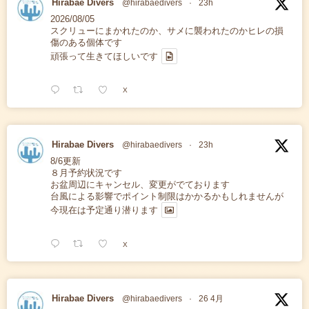
Hirabae Divers
@hirabaedivers
·
23h
2026/08/05
スクリューにまかれたのか、サメに襲われたのかヒレの損
傷のある個体です
頑張って生きてほしいです
X
Hirabae Divers
@hirabaedivers
·
23h
8/6更新
８月予約状況です
お盆周辺にキャンセル、変更がでております
台風による影響でポイント制限はかかるかもしれませんが
今現在は予定通り潜ります
X
Hirabae Divers
@hirabaedivers
·
26 4月