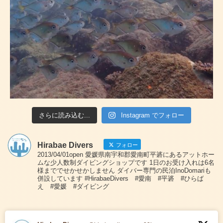
さらに読み込む...
Instagram でフォロー
Hirabae Divers
フォロー
2013/04/01open 愛媛県南宇和郡愛南町平碆にあるアットホー
ムな少人数制ダイビングショップです 1日のお受け入れは6名
様まででせかせかしません ダイバー専門の民泊InoDomariも
併設しています #HirabaeDivers #愛南 #平碆 #ひらば
え #愛媛 #ダイビング