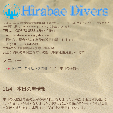
HirabaeDiversは愛媛県南宇和郡愛南町平碆にあるアットホームなダイビングショップですダイ
バー専門の民泊 Ino Domari(イノドマリ)も併設しています。
TEL→ 0895-73-8553（8時〜21時）
mail→ hirabaedivers@yahoo.co.jp
（届かない場合がある為受信設定お願いします）
LINE@ ID → ＠elh4431q
〒798-3704 愛媛県南宇和郡愛南町平碆141-1
完全予約制の為お立ち寄りの際は事前連絡お願いします
メニュー
コ
トップ
›
ダイビング情報
›
11/4 本日の海情報
ン
テ
ン
ツ
へ
11/4 本日の海情報
ス
キ
本日の天候は青空の広がる秋晴れとなりました。海況は南より風波が少
ッ
したちましたが凪となりました。透視度は浮遊物が多かったですが１０
プ
m前後と通常です。水温は２２℃前後と安定しています。