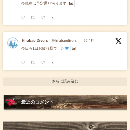
今現在は予定通り潜ります
X
Hirabae Divers
@hirabaedivers
·
26 4月
今日も1日お疲れ様でした
X
さらに読み込む
最近のコメント