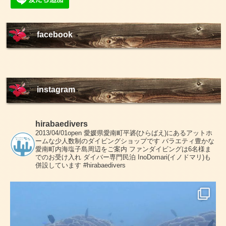
facebook
instagram
hirabaedivers
2013/04/01open
愛媛県愛南町平碆(ひらばえ)にあるアットホ
ームな少人数制のダイビングショップです
バラエティ豊かな
愛南町内海塩子島周辺をご案内
ファンダイビングは6名様ま
でのお受け入れ
ダイバー専門民泊 InoDomari(イノドマリ)も
併設しています
#hirabaedivers