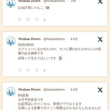
Hirabae Divers
@hirabaedivers
·
23h
お会計係にゃんこ
X
Hirabae Divers
@hirabaedivers
·
6 8月
2026/08/05
スクリューにまかれたのか、サメに襲われたのかヒレの損
傷のある個体です
頑張って生きてほしいです
X
Hirabae Divers
@hirabaedivers
·
6 8月
8/6更新
８月予約状況です
お盆周辺にキャンセル、変更がでております
台風による影響でポイント制限はかかるかもしれませんが