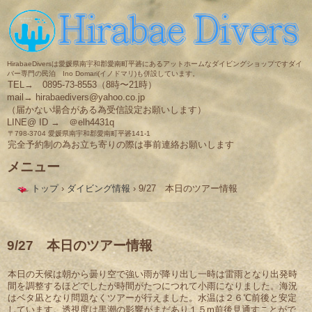
HirabaeDiversは愛媛県南宇和郡愛南町平碆にあるアットホームなダイビングショップですダイ
バー専門の民泊 Ino Domari(イノドマリ)も併設しています。
TEL→ 0895-73-8553（8時〜21時）
mail→ hirabaedivers@yahoo.co.jp
（届かない場合がある為受信設定お願いします）
LINE@ ID → ＠elh4431q
〒798-3704 愛媛県南宇和郡愛南町平碆141-1
完全予約制の為お立ち寄りの際は事前連絡お願いします
メニュー
コ
トップ
›
ダイビング情報
›
9/27 本日のツアー情報
ン
テ
ン
ツ
へ
9/27 本日のツアー情報
ス
キ
本日の天候は朝から曇り空で強い雨が降り出し一時は雷雨となり出発時
ッ
間を調整するほどでしたが時間がたつにつれて小雨になりました。海況
プ
はベタ凪となり問題なくツアーが行えました。水温は２６℃前後と安定
しています。透視度は黒潮の影響がまだあり１５m前後見通すことがで