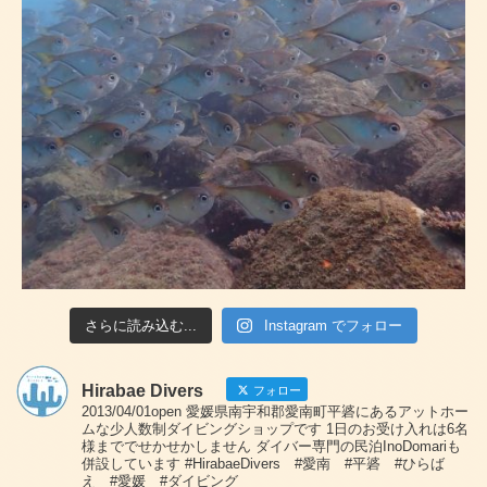
さらに読み込む...
Instagram でフォロー
Hirabae Divers
フォロー
2013/04/01open 愛媛県南宇和郡愛南町平碆にあるアットホー
ムな少人数制ダイビングショップです 1日のお受け入れは6名
様まででせかせかしません ダイバー専門の民泊InoDomariも
併設しています #HirabaeDivers #愛南 #平碆 #ひらば
え #愛媛 #ダイビング