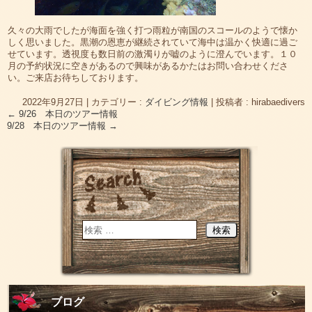
久々の大雨でしたが海面を強く打つ雨粒が南国のスコールのようで懐か
しく思いました。黒潮の恩恵が継続されていて海中は温かく快適に過ご
せています。透視度も数日前の激濁りが嘘のように澄んでいます。１０
月の予約状況に空きがあるので興味があるかたはお問い合わせくださ
い。ご来店お待ちしております。
2022年9月27日
|
カテゴリー :
ダイビング情報
|
投稿者 : hirabaedivers
←
9/26 本日のツアー情報
9/28 本日のツアー情報
→
ブログ