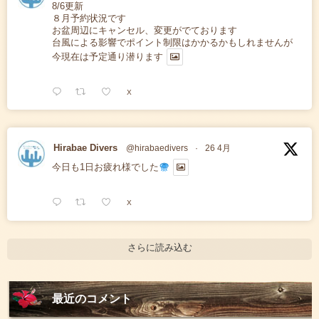
8/6更新
８月予約状況です
お盆周辺にキャンセル、変更がでております
台風による影響でポイント制限はかかるかもしれませんが
今現在は予定通り潜ります
X
Hirabae Divers
@hirabaedivers
·
26 4月
今日も1日お疲れ様でした
X
さらに読み込む
最近のコメント