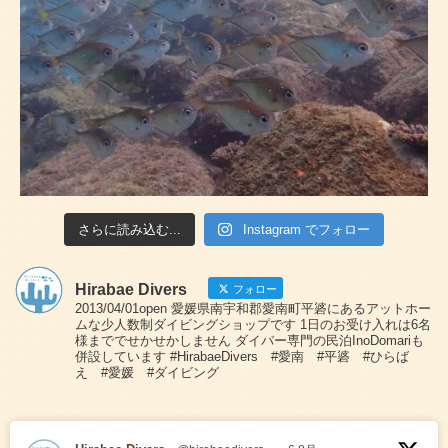
さらに読み込む...
Instagram でフォロー
Hirabae Divers
フォロー
2013/04/01open 愛媛県南宇和郡愛南町平碆にあるアットホー
ムな少人数制ダイビングショップです 1日のお受け入れは6名
様まででせかせかしません ダイバー専門の民泊InoDomariも
併設しています #HirabaeDivers #愛南 #平碆 #ひらば
え #愛媛 #ダイビング