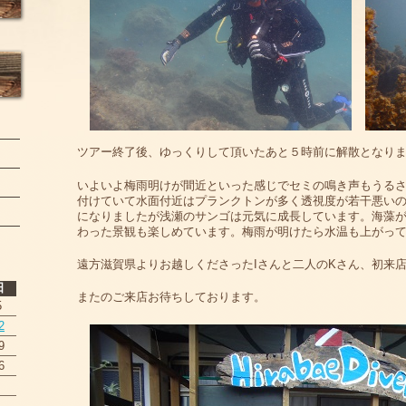
ツアー終了後、ゆっくりして頂いたあと５時前に解散となり
いよいよ梅雨明けが間近といった感じでセミの鳴き声もうる
付けていて水面付近はプランクトンが多く透視度が若干悪い
になりましたが浅瀬のサンゴは元気に成長しています。海藻
わった景観も楽しめています。梅雨が明けたら水温も上がっ
遠方滋賀県よりお越しくださったIさんと二人のKさん、初来
日
またのご来店お待ちしております。
5
2
9
6