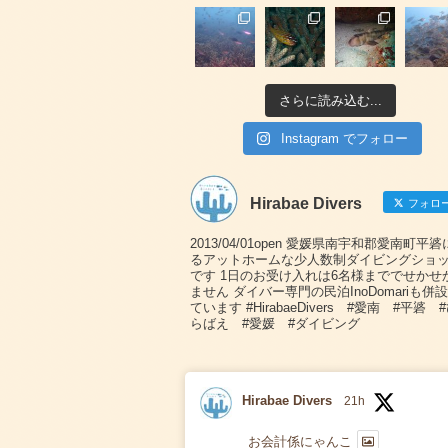
さらに読み込む...
Instagram でフォロー
Hirabae Divers
フォロ
2013/04/01open 愛媛県南宇和郡愛南町平
るアットホームな少人数制ダイビングショ
です 1日のお受け入れは6名様まででせかせ
ません ダイバー専門の民泊InoDomariも併
ています #HirabaeDivers #愛南 #平碆 
らばえ #愛媛 #ダイビング
Hirabae Divers
21h
お会計係にゃんこ