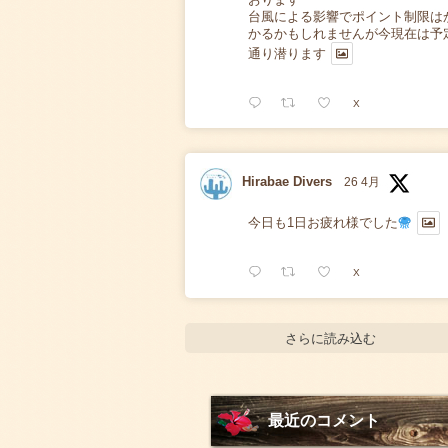
台風による影響でポイント制限は
かるかもしれませんが今現在は予
通り潜ります
X
Hirabae Divers
26 4月
今日も1日お疲れ様でした
X
さらに読み込む
最近のコメント