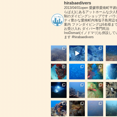
hirabaedivers
2013/04/01open
愛媛県愛南町平碆
らばえ)にあるアットホームな少人
制のダイビングショップです
バラ
ティ豊かな愛南町内海塩子島周辺
案内
ファンダイビングは6名様ま
お受け入れ
ダイバー専門民泊
InoDomari(イノドマリ)も併設して
ます
#hirabaedivers