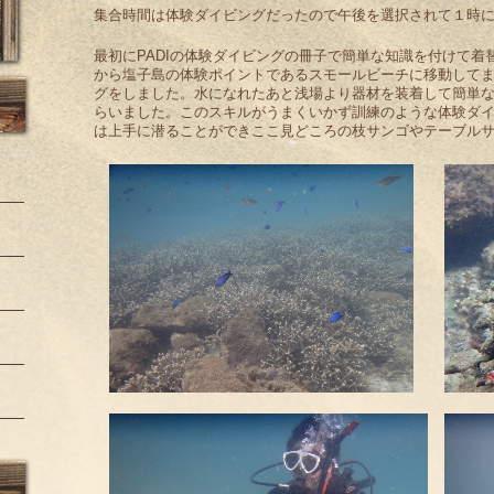
集合時間は体験ダイビングだったので午後を選択されて１時
最初にPADIの体験ダイビングの冊子で簡単な知識を付けて
から塩子島の体験ポイントであるスモールビーチに移動して
グをしました。水になれたあと浅場より器材を装着して簡単
らいました。このスキルがうまくいかず訓練のような体験ダイ
は上手に潜ることができここ見どころの枝サンゴやテーブル