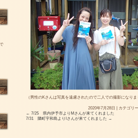
で
（男性のKさんは写真を遠慮されたので二人での撮影になりま
2020年7月28日
|
カテゴリー
←
7/25 県内伊予市よりMさんが来てくれました
7/31 隣町宇和島よりIさんが来てくれました
→