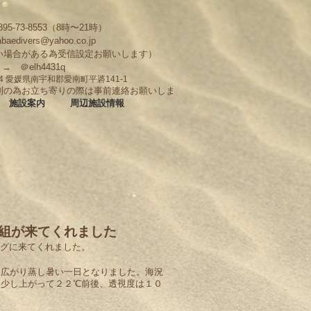
95-73-8553（8時〜21時）
abaedivers@yahoo.co.jp
い場合がある為受信設定お願いします）
D → ＠elh4431q
704 愛媛県南宇和郡愛南町平碆141-1
制の為お立ち寄りの際は事前連絡お願いしま
施設案内
周辺施設情報
人組が来てくれました
ングに来てくれました。
も広がり蒸し暑い一日となりました。海況
は少し上がって２２℃前後、透視度は１０