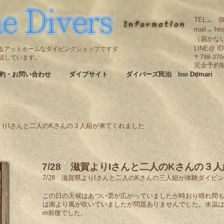
TEL→ 08
mail→ hir
（届かな
LINE@ I
碆にあるアットホームなダイビングショップですダ
も併設しています。
〒798-3
完全予約
約・お問い合わせ
ダイブサイト
ダイバーズ民泊 Ino Domari
す
賀よりIさんと二人のKさんの３人組が来てくれました
7/28 滋賀よりIさんと二人のKさんの３
7/28 滋賀県よりIさんと二人のKさんの三人組が体験ダイビ
この日の天候はあつい雲が広がっていましたが時おり晴れ間
は南より風が吹いていましたが問題ありませんでした。水温
m前後でした。