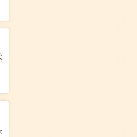
に
体
て