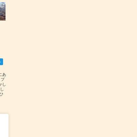
ー
碆にあ
ップ
かし
設し
#ひ