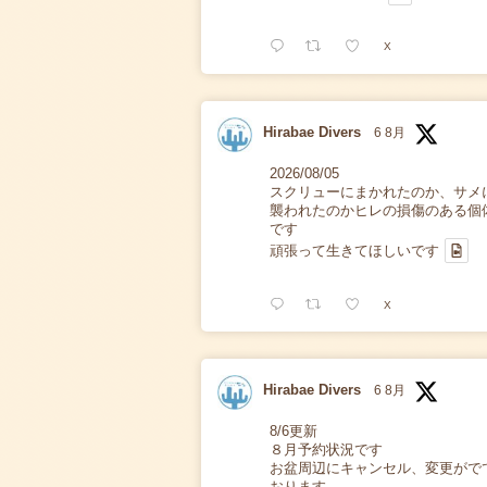
X
Hirabae Divers
6 8月
2026/08/05
スクリューにまかれたのか、サメ
襲われたのかヒレの損傷のある個
です
頑張って生きてほしいです
X
Hirabae Divers
6 8月
8/6更新
８月予約状況です
お盆周辺にキャンセル、変更がで
おります