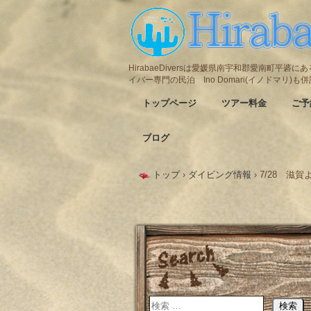
HirabaeDiversは愛媛県南宇和郡愛南町平
イバー専門の民泊 Ino Domari(イノドマリ)
トップページ
ツアー料金
ご予
ブログ
トップ
›
ダイビング情報
›
7/28 滋