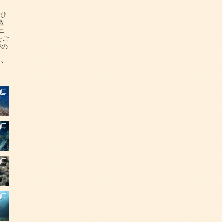
(ひ
数
エ
をご
での
い