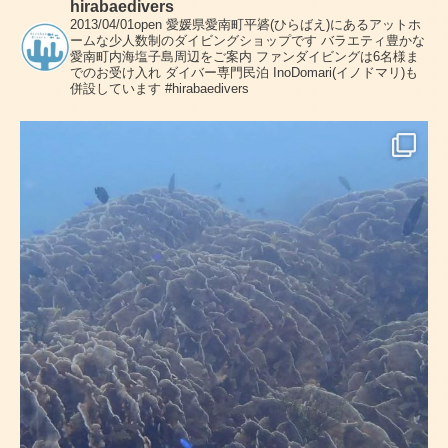
hirabaedivers
2013/04/01open
愛媛県愛南町平碆(ひらばえ)にあるアットホ
ームな少人数制のダイビングショップです
バラエティ豊かな
愛南町内海塩子島周辺をご案内
ファンダイビングは6名様ま
でのお受け入れ
ダイバー専門民泊 InoDomari(イノドマリ)も
併設しています
#hirabaedivers