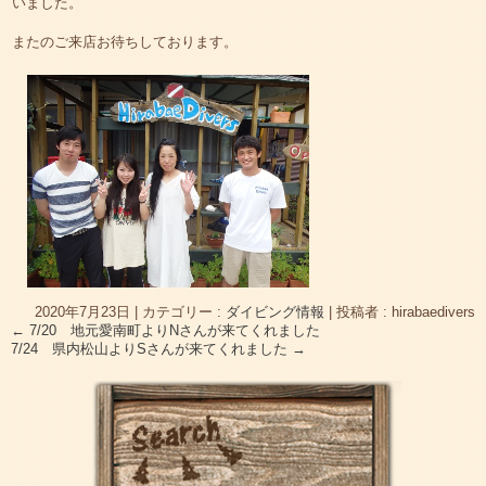
いました。
またのご来店お待ちしております。
2020年7月23日
|
カテゴリー :
ダイビング情報
|
投稿者 : hirabaedivers
←
7/20 地元愛南町よりNさんが来てくれました
7/24 県内松山よりSさんが来てくれました
→