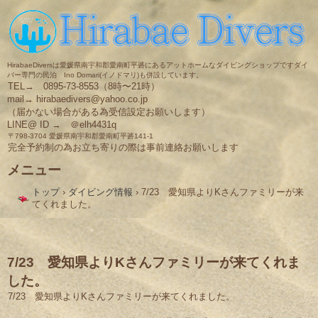
HirabaeDiversは愛媛県南宇和郡愛南町平碆にあるアットホームなダイビングショップですダイ
バー専門の民泊 Ino Domari(イノドマリ)も併設しています。
TEL→ 0895-73-8553（8時〜21時）
mail→ hirabaedivers@yahoo.co.jp
（届かない場合がある為受信設定お願いします）
LINE@ ID → ＠elh4431q
〒798-3704 愛媛県南宇和郡愛南町平碆141-1
完全予約制の為お立ち寄りの際は事前連絡お願いします
メニュー
コ
トップ
›
ダイビング情報
›
7/23 愛知県よりKさんファミリーが来
ン
てくれました。
テ
ン
ツ
へ
ス
7/23 愛知県よりKさんファミリーが来てくれま
キ
した。
ッ
プ
7/23 愛知県よりKさんファミリーが来てくれました。