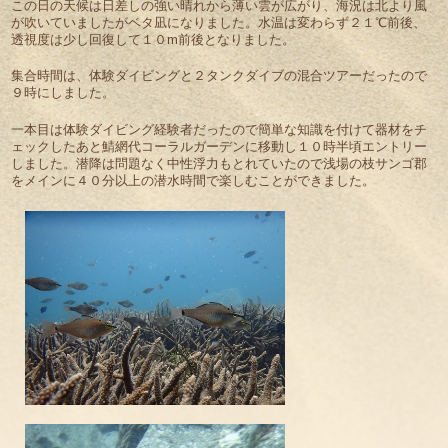
この日の天候は日差しの強い晴れから薄い雲が広がり、海況は北より風
が吹いていましたがベタ凪になりました。水温は変わらず２１℃前後、
透視度は少し回復して１０m前後となりました。
集合時間は、体験ダイビングと２タンクダイブの混合ツアーだったので
９時にしました。
一本目は体験ダイビング経験者だったので簡単な知識を付けて器材をチ
ェックしたあと鯖網代コーラルガーデンに移動し１０時半頃エントリー
しました。潜降は問題なく中性浮力もとれていたので浅場の枝サンゴ郡
をメインに４０分以上の潜水時間で楽しむことができました。