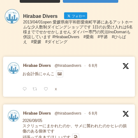
Hirabae Divers
フォロー
2013/04/01open 愛媛県南宇和郡愛南町平碆にあるアットホー
ムな少人数制ダイビングショップです 1日のお受け入れは6名
様まででせかせかしません ダイバー専門の民泊InoDomariも
併設しています #HirabaeDivers #愛南 #平碆 #ひらば
え #愛媛 #ダイビング
Hirabae Divers
@hirabaedivers
·
6 8月
お会計係にゃんこ
X
Hirabae Divers
@hirabaedivers
·
6 8月
2026/08/05
スクリューにまかれたのか、サメに襲われたのかヒレの損
傷のある個体です
頑張って生きてほしいです