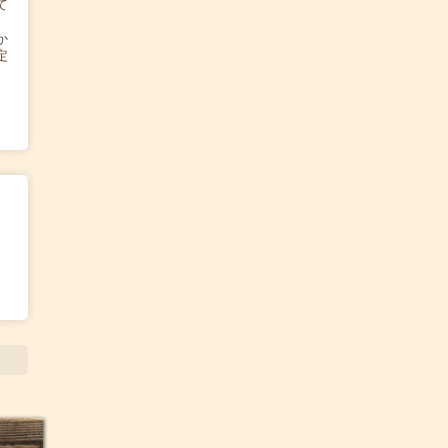
て
か
定