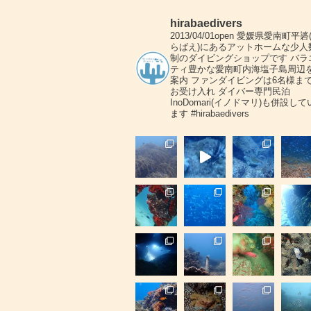
hirabaedivers
2013/04/01open
愛媛県愛南町平碆
らばえ)にあるアットホームな少人
制のダイビングショップです
バラ
ティ豊かな愛南町内海塩子島周辺
案内
ファンダイビングは6名様ま
お受け入れ
ダイバー専門民泊
InoDomari(イノドマリ)も併設して
ます
#hirabaedivers