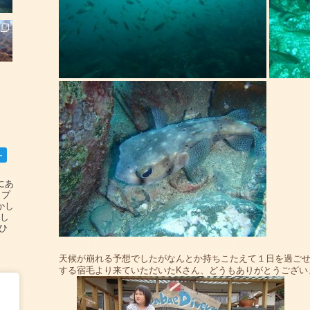
ー
碆にあ
ップ
かし
設し
#ひ
天候が崩れる予想でしたがなんとか持ちこたえて１日を過ご
する宿毛より来ていただいたKさん、どうもありがとうござい