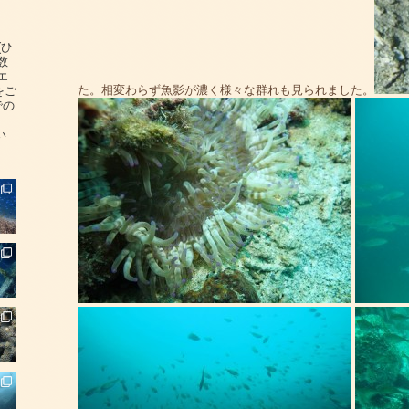
(ひ
数
エ
た。相変わらず魚影が濃く様々な群れも見られました。
をご
での
い