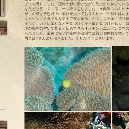
ブイで潜りました。流れの影に沿いながら陸上から伸びてい
をたどり戻ってくるコース取りをしました。水面近くのキビ
がこの時は予想以上に流れが入っておりキビナゴの群れはい
ダイビングスタイルを変えて被写体探しのマクロ主体に切り
ミウシ、カクレエビなどを見つけながら最近見つけた15ｃｍ
場の間をのぞいて見ると初めて見るオオモンカエルアンコウ
られました。最後に安全停止中の浅場では最近個体数が増え
写真はKさんより頂きました。ありがとうございます。