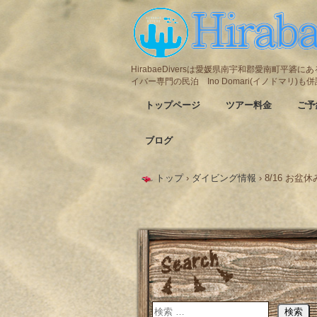
HirabaeDiversは愛媛県南宇和郡愛南町平
イバー専門の民泊 Ino Domari(イノドマリ)
トップページ
ツアー料金
ご予
ブログ
トップ
›
ダイビング情報
›
8/16 お