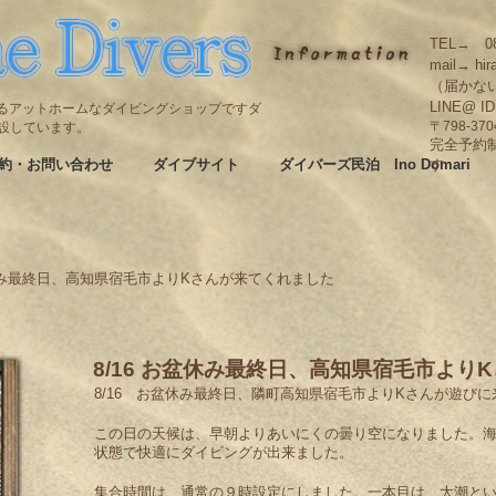
TEL→ 08
mail→ hir
（届かな
LINE@ I
碆にあるアットホームなダイビングショップですダ
も併設しています。
〒798-3
完全予約
約・お問い合わせ
ダイブサイト
ダイバーズ民泊 Ino Domari
す
盆休み最終日、高知県宿毛市よりKさんが来てくれました
8/16 お盆休み最終日、高知県宿毛市より
8/16 お盆休み最終日、隣町高知県宿毛市よりKさんが遊び
この日の天候は、早朝よりあいにくの曇り空になりました。
状態で快適にダイビングが出来ました。
集合時間は、通常の９時設定にしました。一本目は、大潮と