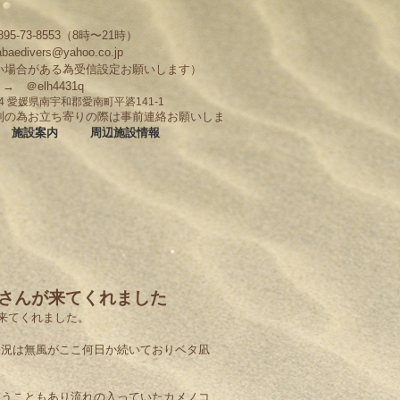
95-73-8553（8時〜21時）
abaedivers@yahoo.co.jp
い場合がある為受信設定お願いします）
D → ＠elh4431q
704 愛媛県南宇和郡愛南町平碆141-1
制の為お立ち寄りの際は事前連絡お願いしま
施設案内
周辺施設情報
Kさんが来てくれました
に来てくれました。
海況は無風がここ何日か続いておりベタ凪
いうこともあり流れの入っていたカメノコ