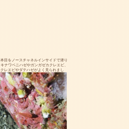
２本目をノースチャネルインサイドで潜り
オキナワベニハゼやガンガゼカクレエビ、
カクレエビやダテハゼがよく見られまし