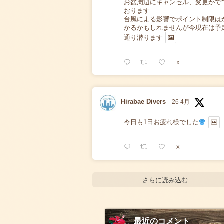
お盆周辺にキャンセル、変更がで
おります
台風による影響でポイント制限は
かるかもしれませんが今現在は予
通り潜ります
X
Hirabae Divers
26 4月
今日も1日お疲れ様でした
X
さらに読み込む
最近のコメント