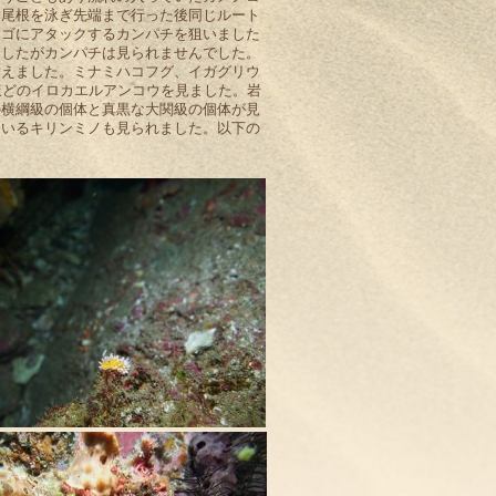
る尾根を泳ぎ先端まで行った後同じルート
ナゴにアタックするカンパチを狙いました
ましたがカンパチは見られませんでした。
替えました。ミナミハコフグ、イガグリウ
ほどのイロカエルアンコウを見ました。岩
の横綱級の個体と真黒な大関級の個体が見
ているキリンミノも見られました。以下の