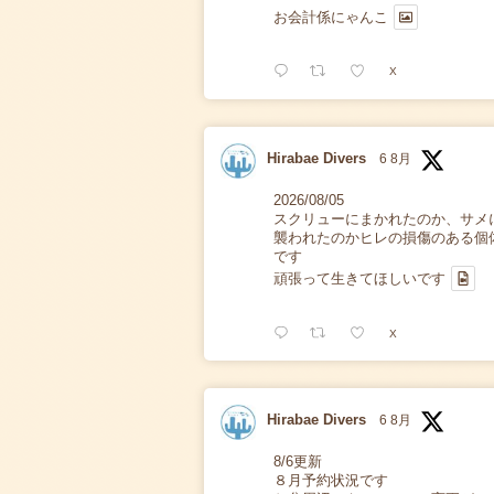
お会計係にゃんこ
X
Hirabae Divers
6 8月
2026/08/05
スクリューにまかれたのか、サメ
襲われたのかヒレの損傷のある個
です
頑張って生きてほしいです
X
Hirabae Divers
6 8月
8/6更新
８月予約状況です