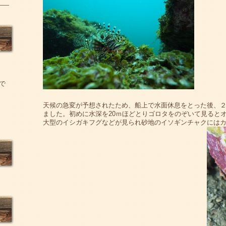
で
天候の急変が予想されたため、船上で水面休息をとった後、
ました。初めに水深を20ｍほどとりゴロタをのぞいて見ると
大型のイシガキフグなどが見られ砂地のイソギンチャクには