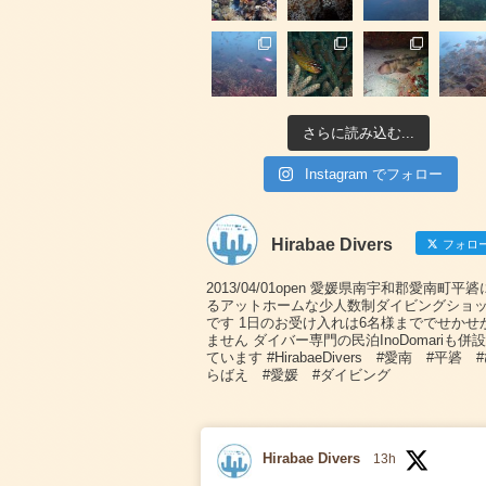
さらに読み込む...
Instagram でフォロー
Hirabae Divers
フォロ
2013/04/01open 愛媛県南宇和郡愛南町平
るアットホームな少人数制ダイビングショ
です 1日のお受け入れは6名様まででせかせ
ません ダイバー専門の民泊InoDomariも併
ています #HirabaeDivers #愛南 #平碆 
らばえ #愛媛 #ダイビング
Hirabae Divers
13h