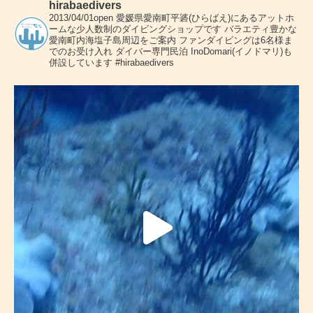
hirabaedivers
2013/04/01open
愛媛県愛南町平碆(ひらばえ)にあるアットホ
ームな少人数制のダイビングショップです
バラエティ豊かな
愛南町内海塩子島周辺をご案内
ファンダイビングは6名様ま
でのお受け入れ
ダイバー専門民泊 InoDomari(イノドマリ)も
併設しています
#hirabaedivers