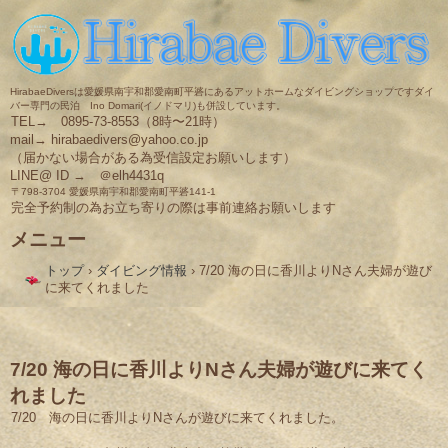
HirabaeDiversは愛媛県南宇和郡愛南町平碆にあるアットホームなダイビングショップですダイ
バー専門の民泊 Ino Domari(イノドマリ)も併設しています。
TEL→ 0895-73-8553（8時〜21時）
mail→ hirabaedivers@yahoo.co.jp
（届かない場合がある為受信設定お願いします）
LINE@ ID → ＠elh4431q
〒798-3704 愛媛県南宇和郡愛南町平碆141-1
完全予約制の為お立ち寄りの際は事前連絡お願いします
メニュー
コ
トップ
›
ダイビング情報
›
7/20 海の日に香川よりNさん夫婦が遊び
ン
に来てくれました
テ
ン
ツ
へ
ス
7/20 海の日に香川よりNさん夫婦が遊びに来てく
キ
れました
ッ
プ
7/20 海の日に香川よりNさんが遊びに来てくれました。