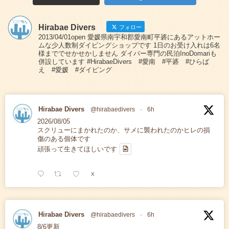
Hirabae Divers
フォロー
2013/04/01open 愛媛県南宇和郡愛南町平碆にあるアットホー
ムな少人数制ダイビングショップです 1日のお受け入れは6名
様まででせかせかしません ダイバー専門の民泊InoDomariも
併設しています #HirabaeDivers #愛南 #平碆 #ひらば
え #愛媛 #ダイビング
Hirabae Divers
@hirabaedivers
·
6h
2026/08/05
スクリューにまかれたのか、サメに襲われたのかヒレの損
傷のある個体です
頑張って生きてほしいです
X
Hirabae Divers
@hirabaedivers
·
6h
8/6更新