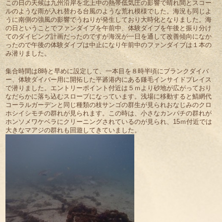
この日の天候は九州沿岸を北上中の熱帯低気圧の影響で晴れ間とスコー
ルのような雨が入れ替わる台風のような荒れ模様でした。海況も同じよ
うに南側の強風の影響でうねりが発生しており大時化となりました。海
の日ということでファンダイブを午前中、体験ダイブを午後と振り分け
てのダイビング計画だったのですが海況が一日を通して改善傾向になか
ったので午後の体験ダイブは中止になり午前中のファンダイブは１本の
み潜りました。
集合時間は8時と早めに設定して、一本目を８時半頃にブランクダイバ
ー、体験ダイバー用に開拓した平碆港内にある鎌毛インサイドプレイス
で潜りました。エントリーポイント付近は５ｍより砂地が広がっており
なだらかに落ち込むスロープになっています。浅場に移動すると鯖網代
コーラルガーデンと同じ種類の枝サンゴの群生が見られおなじみのクロ
ホシイシモチの群れが見られます。この時は、小さなカンパチの群れが
ホンソメワケベラにクリーニングされているのが見られ、15ｍ付近では
大きなマアジの群れも回遊してきていました。