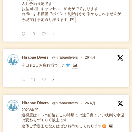
８月予約状況です
お盆周辺にキャンセル、変更がでております
台風による影響でポイント制限はかかるかもしれませんが
今現在は予定通り潜ります
X
Hirabae Divers
@hirabaedivers
·
26 4月
今日も1日お疲れ様でした
X
Hirabae Divers
@hirabaedivers
·
26 4月
2026/4/25
透視度は１５m前後とこの時期では連日良くいい状態で水温
は変わらず１８℃以上です
連休ご予定まだな方はぜひお待ちしております